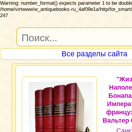
Warning: number_format() expects parameter 1 to be double,
/home/virtwww/w_antiquebooks-ru_4af09e1a/http/for_smart/
247
Все разделы сайта
"Жи
Наполе
Бонапа
Импера
француз
Вальтер 
Санк