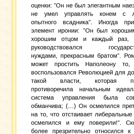
оценки: "Он не был элегантным нае
не умел управлять конем с л
опытного всадника". Иногда прис
элемент иронии: "Он был хороши
хорошим отцом и каждый раз, 
руководствовался государст
нуждами, прекрасным братом". Ро
может простить Наполеону то,
воспользовался Революцией для д
такой власти, которая по
противоречила начальным идеал
система управления была сов
обманчива; (…) Он осмелился пре
на то, что отстаивает либеральные
осмелился и ему поверили!". Ск
более презрительно относился к 