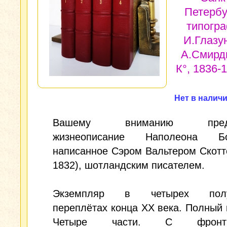
Петербу
типогр
И.Глазу
А.Смирд
К°, 1836-1
Нет в налич
Вашему вниманию предла
жизнеописание Наполеона Бон
написанное Сэром Вальтером Скотт
1832), шотландским писателем.
Экземпляр в четырех полу
переплётах конца XX века. Полный 
Четыре части. С фронтис