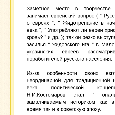
Заметное место в творчестве 
занимает еврейский вопрос ( " Рус
о евреях ", " Жидотрепание в нач
века ", " Употребляют ли евреи хри
кровь? " и др. ); так он резко высту
засилья " жидовского ига " в Мало
украинских евреев рассматри
поработителей русского населения.
Из-за особенности своих взг
неординарной для традиционной н
века политической конце
Н.И.Костомаров стал " опал
замалчиваемым историком как в
время так и в советскую эпоху.