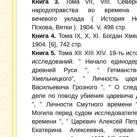
Книга 3.
Тома VII, VIII. Северн
народоправства во времена у
вечевого уклада ( История Но
Пскова, Вятки ). 1904. V, 498 стр.
Книга 4.
Тома IX, X, XI. Богдан Хме
1904. [6], 742 стр.
Книга 5.
Тома XII XIII XIV. 19-ть ис
исследований: " Начало единоде
древней Руси ", " Гетманст
Хмельницкого", " Личность ца
Васильевича Грозного ", " О сле
деле по поводу убиения царевича
", " Личности Смутного времени 
Могила перед судом исследовател
времени ", " Царевич Алексей Петр
Екатерина Алексеевна, первая