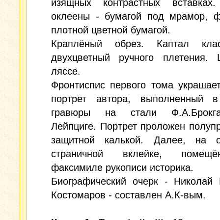
изящных контрастных вставках
оклеены - бумагой под мрамор, ф
плотной цветной бумагой.
Краплёный обрез. Каптал клас
двухцветный ручного плетения. 
ляссе.
Фронтиспис первого тома украшае
портрет автора, выполненный в
гравюры на стали Ф.А.Брокг
Лейпциге. Портрет проложен полуп
защитной калькой. Далее, на о
страничной вклейке, помещ
факсимиле рукописи историка.
Биографический очерк - Николай 
Костомаров - составлен А.К-вым.