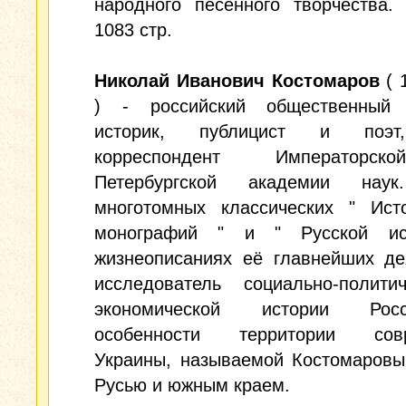
народного песенного творчества. 
1083 стр.
Николай Иванович Костомаров
( 
) - российский общественный 
историк, публицист и поэт
корреспондент Императорс
Петербургской академии наук
многотомных классических " Исто
монографий " и " Русской ис
жизнеописаниях её главнейших де
исследователь социально-полити
экономической истории Ро
особенности территории совр
Украины, называемой Костомаров
Русью и южным краем.