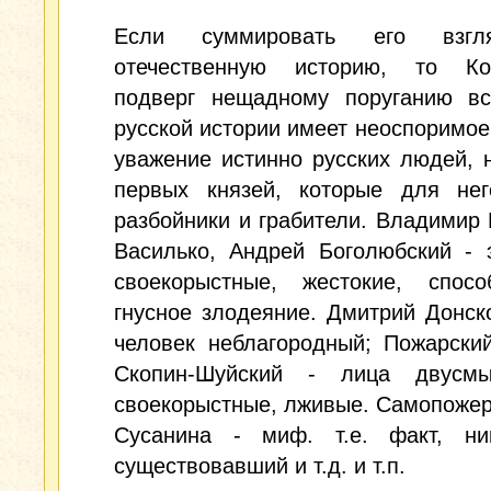
Если суммировать его взг
отечественную историю, то Ко
подверг нещадному поруганию вс
русской истории имеет неоспоримое
уважение истинно русских людей, 
первых князей, которые для нег
разбойники и грабители. Владимир
Василько, Андрей Боголюбский - 
своекорыстные, жестокие, спос
гнусное злодеяние. Дмитрий Донско
человек неблагородный; Пожарски
Скопин-Шуйский - лица двусмы
своекорыстные, лживые. Самопоже
Сусанина - миф. т.е. факт, ни
существовавший и т.д. и т.п.