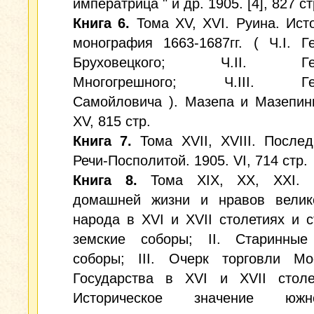
императрица " и др. 1905. [4], 827 ст
Книга 6.
Тома XV, XVI. Руина. Ист
монография 1663-1687гг. ( Ч.I. Г
Бруховецкого; Ч.II. Гет
Многогрешного; Ч.III. Гет
Самойловича ). Мазепа и Мазепин
XV, 815 стр.
Книга 7.
Тома XVII, XVIII. После
Речи-Посполитой. 1905. VI, 714 стр.
Книга 8.
Тома XIX, XX, XXI. I
домашней жизни и нравов велико
народа в XVI и XVII столетиях и 
земские соборы; II. Старинные
соборы; III. Очерк торговли Мос
Государства в XVI и XVII столет
Историческое значение южнор