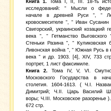
Книга 1.
Тома I, II, III. 18-ть ист
исследований: " Мысли о феде
начале в древней Руси ", " Л
кровосмесителе ", " Иван Сусанин 
Свигорский, украинский козацкий г
века ", " Гетманство Выговского 
Стеньки Разина ", " Куликовская б
Ливонская война ", " Южная Русь в 
века " и др. 1903. [4], XIV, 733 ст
портрет, 1 лист факсимиле.
Книга 2.
Тома IV, V, VI. Смутн
Московского Государства в нач
столетия. 1604-1613. ( Ч.I. Назв
Димитрий; Ч.II. Царь Василий Ш
воры; Ч.III. Московское разоренье ).
672 стр.