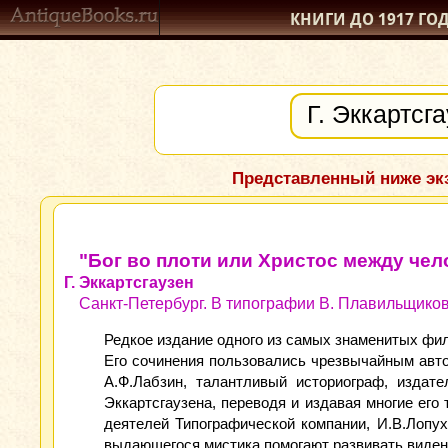
КНИГИ ДО 1917
ГО
Представленный ниже экз
"Бог во плоти или Христос между че
Г. Эккартсгаузен
Санкт-Петербург. В типографии В. Плавильщикова
Редкое издание одного из самых знаменитых фил
Его сочинения пользовались чрезвычайным авто
А.Ф.Лабзин, талантливый историограф, издат
Эккартсгаузена, переводя и издавая многие его
деятелей Типографической компании, И.В.Лопух
выдающегося мистика помогают развивать видени