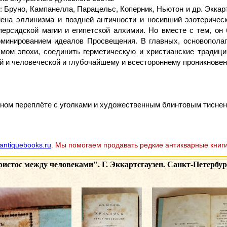
: Бруно, Кампанелла, Парацельс, Коперник, Ньютон и др. Экка
на эллинизма и поздней античности и носивший эзотерическ
персидской магии и египетской алхимии. Но вместе с тем, о
оминированием идеалов Просвещения. В главных, основопола
мом эпохи, соединить герметическую и христианские традиции
й и человеческой и глубочайшему и всестороннему проникновен
аном переплёте с уголками и художественным блинтовым тиснен
antiquebooks.ru
. Мы помогаем продавать редкие антикварные книги
ристос между человеками". Г. Эккартсгаузен. Санкт-Петербур