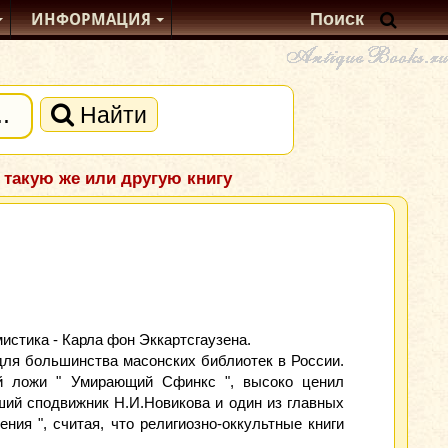
ИНФОРМАЦИЯ
Найти
 такую же или другую книгу
стика - Карла фон Эккартсгаузена.
для большинства масонских библиотек в России.
ной ложи " Умирающий Сфинкс ", высоко ценил
йший сподвижник Н.И.Новикова и один из главных
ия ", считая, что религиозно-оккультные книги