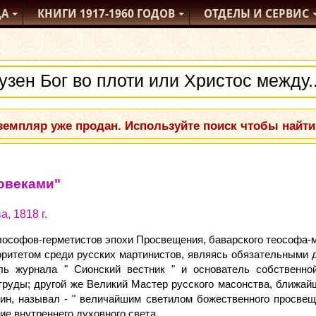
ДА
КНИГИ
1917-1960
ГОДОВ
ОТДЕЛЫ
И СЕРВИС
емпляр уже продан. Используйте поиск чтобы найти
ловеками"
, 1818 г.
ософов-герметистов эпохи Просвещения, баварского теософа-ми
ритетом среди русских мартинистов, являясь обязательными 
ель журнала " Сионский вестник " и основатель собствен
 труды; другой же Великий Мастер русского масонства, ближа
ин, называл - " величайшим светилом божественного просвещен
е внутреннего духовного света.