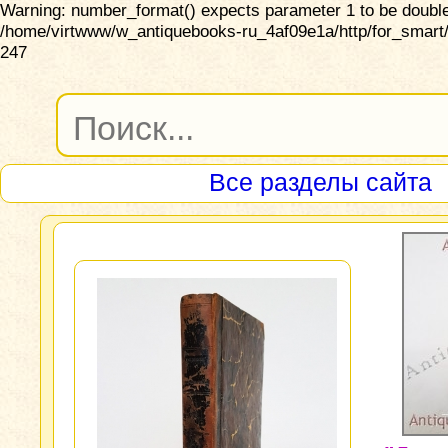
Warning: number_format() expects parameter 1 to be double,
/home/virtwww/w_antiquebooks-ru_4af09e1a/http/for_smart/
247
Все разделы сайта