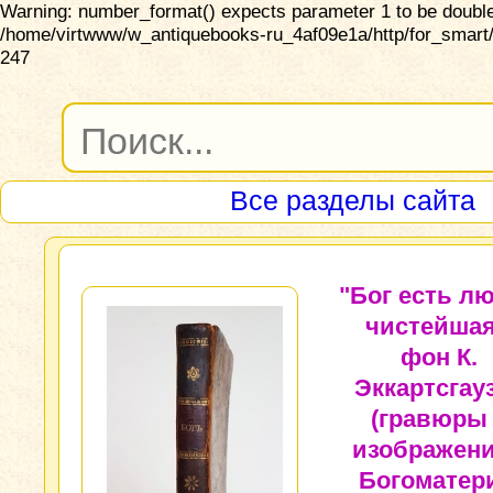
Warning: number_format() expects parameter 1 to be double,
/home/virtwww/w_antiquebooks-ru_4af09e1a/http/for_smart/
247
Все разделы сайта
"Бог есть л
чистейшая
фон К.
Эккартсгау
(гравюры
изображен
Богоматери