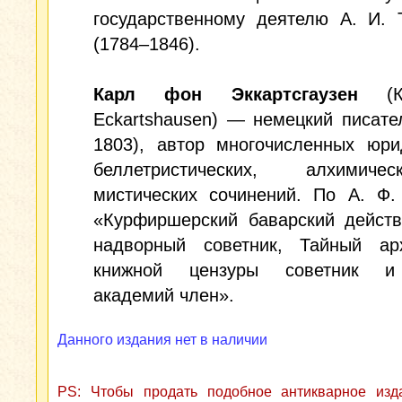
государственному деятелю А. И. 
(1784–1846).
Карл фон Эккартсгаузен
(Ка
Eckartshausen) — немецкий писате
1803), автор многочисленных юри
беллетристических, алхимич
мистических сочинений. По А. Ф.
«Курфиршерский баварский действ
надворный советник, Тайный арх
книжной цензуры советник и
академий член».
Данного издания нет в наличии
PS: Чтобы продать подобное антикварное из