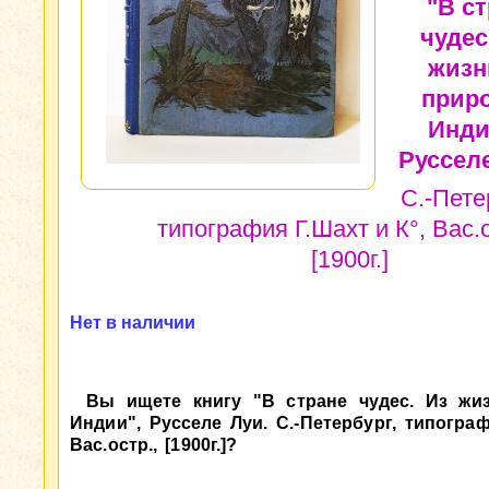
"В с
чудес
жизн
прир
Инди
Русселе
С.-Пете
типография Г.Шахт и К°, Вас.о
[1900г.]
Нет в наличии
Вы ищете книгу "В стране чудес. Из жи
Индии", Русселе Луи. С.-Петербург, типограф
Вас.остр., [1900г.]?