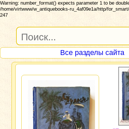
Warning: number_format() expects parameter 1 to be double,
/home/virtwww/w_antiquebooks-ru_4af09e1a/http/for_smart/
247
Все разделы сайта