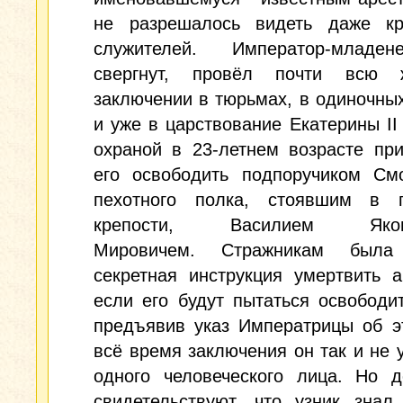
не разрешалось видеть даже кр
служителей. Император-младе
свергнут, провёл почти всю 
заключении в тюрьмах, в одиночны
и уже в царствование Екатерины II
охраной в 23-летнем возрасте пр
его освободить подпоручиком Смо
пехотного полка, стоявшим в г
крепости, Василием Яков
Мировичем. Стражникам была
секретная инструкция умертвить а
если его будут пытаться освободи
предъявив указ Императрицы об э
всё время заключения он так и не 
одного человеческого лица. Но д
свидетельствуют, что узник знал