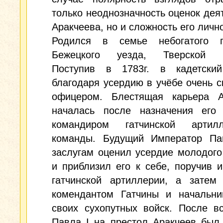
только неоднозначность оценок дея
Аракчеева, но и сложность его личн
Родился в семье небогатого 
Бежецкого уезда, Тверской г
Поступив в 1783г. в кадетский
благодаря усердию в учёбе очень с
офицером. Блестящая карьера А
началась после назначения его 
командиром гатчинской артилл
команды. Будущий Император Па
заслугам оценил усердие молодог
и приблизил его к себе, поручив 
гатчинской артиллерии, а затем 
комендантом Гатчины и начальни
своих сухопутных войск. После в
Павла I на престол Аракчеев был