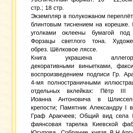
стр.; 18 стр.
Экземпляр в полукожаном переплёт
блинтовым тиснением на корешке.
уголками оклеены бумагой под
Форзацы светлого тона. Художе
обрез. Шёлковое ляссе.
Книга украшена аллегори
декоративными виньетками, факс
воспроизведением подписи Гр. Ар
4-мя полностраничными иллюстра
отдельных вклейках: Пётр III 
Иоанна Антоновича в Шлиссель
крепости; Памятник Александру I в
Граф Аракчеев; Общий вид села Г
фаянсовая тарелка Киевской фаб
Юсупова. Собрание князя В.Н.Аргу