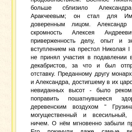
больше сблизило Алексан
Аракчеевым; он стал для Имп
доверенным лицом. Александр
скромность Алексея Андрееви
приверженность делу, опыт и з
вступлением на престол Николая I
не принял участия в подавлении 
декабристов, за что и был отп
отставку. Преданному другу монар
и Александра, достигшему в их цар
невиданных высот - было реком
поправить пошатнувшееся здо
деревенским воздухом " Грузин
могущественный и всесильный,
ничем. О нём мгновенно забыли п
Его покинули даже самые в