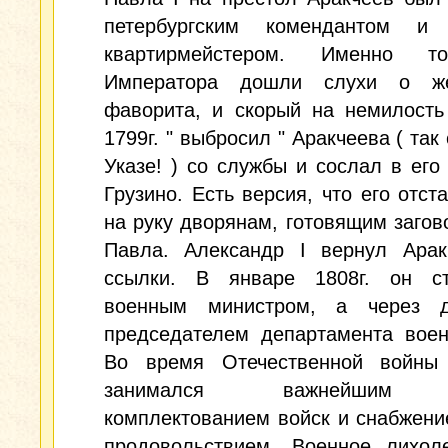
петербургским комендантом и 
квартирмейстером. Именно т
Императора дошли слухи о же
фаворита, и скорый на немилость
1799г. " выбросил " Аракчеева ( так
Указе! ) со службы и сослал в его
Грузино. Есть версия, что его отст
на руку дворянам, готовящим загов
Павла. Александр I вернул Арак
ссылки. В январе 1808г. он ст
военным министром, а через 
председателем департамента воен
Во время Отечественной войны 
занимался важнейшим 
комплектованием войск и снабжен
продовольствием. Военное лихол