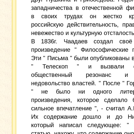
западничества в отечественной ф
в своих трудах он жестко кр
российскую действительность, пра
невежество и культурную отсталость
В 1836г. Чаадаев создал своё
произведение " Философические п
Эти " Письма " были опубликованы 
" Телескоп " и вызвали о
общественный резонанс и
недовольство властей. " После " Го
" не было ни одного литера
произведения, которое сделало 
сильное впечатление ", - считал А.
Их содержание дошло и до Ни
который написал следующее: " 
статью, нахожу, что содержание оно