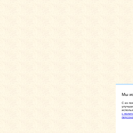
Мы и
C их по
улучшая
использ
с полит
персон