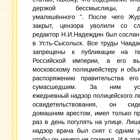
дерзкой бессмыслицы, до
умалишённого ". После чего Жу
закрыт, цензора уволили со с
редактор Н.И.Надеждин был сослан
в Усть-Сысольск. Все труды Чаад
запрещены к публикации на те
Российской империи, а его в
московскому полицмейстеру и объ
распоряжению правительства его
сумасшедшим. За ним уст
ежедневный надзор полицейского л
освидетельствования, он си
домашним арестом, имел только п
раз в день погулять на улице. Лишь
надзор врача был снят с одним у
чтобы он ничего не сочинял. И в это