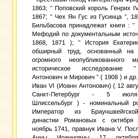
1863; " Поповский король Генрих IV
1867; " Чех Ян Гус из Гусинца ", 18
Бильбасова принадлежат книги : "
Мефодий по документальным источ
1868, 1871 ); " История Екатери
обширный труд, основанный на 
огромного неопубликованного ма
историческое исследование 
Антонович и Мирович " ( 1908 ) и др.
Иван VI (Иоанн Антонович) ( 12 авгу
Санкт-Петербург - 5 июл
Шлиссельбург ) - номинальный ро
Император из Брауншвейгско
династии Романовых с октября
ноябрь 1741, правнук Ивана V. Пос
Анны Иоанновны 17 октября