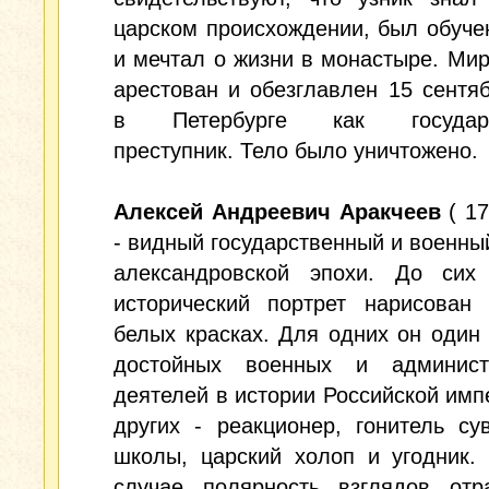
царском происхождении, был обуче
и мечтал о жизни в монастыре. Ми
арестован и обезглавлен 15 сентяб
в Петербурге как государс
преступник. Тело было уничтожено.
Алексей Андреевич Аракчеев
( 17
- видный государственный и военны
александровской эпохи. До сих
исторический портрет нарисован 
белых красках. Для одних он один
достойных военных и админист
деятелей в истории Российской имп
других - реакционер, гонитель су
школы, царский холоп и угодник.
случае полярность взглядов отр