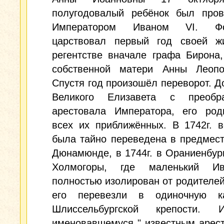
полугодовалый ребёнок был пров
Императором Иваном VI. Фо
царствовал первый год своей ж
регентстве вначале графа Бирона
собственной матери Анны Леопо
Спустя год произошёл переворот. Д
Великого Елизавета с преобр
арестовала Императора, его род
всех их приближённых. В 1742г. 
была тайно переведена в предмест
Дюнамюнде, в 1744г. в Ораниенбург
Холмогоры, где маленький И
полностью изолирован от родителей.
его перевезли в одиночную к
Шлиссельбургской крепости. 
именовавшемуся " известным арест