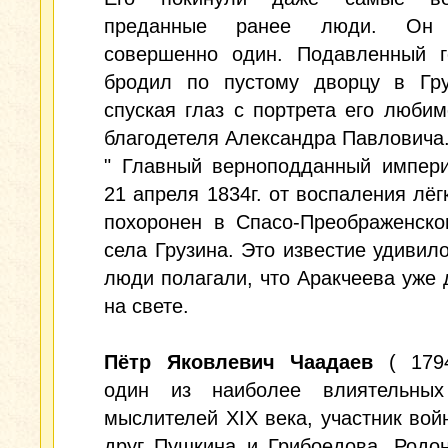
преданные ранее люди. Он 
совершенно один. Подавленный г
бродил по пустому дворцу в Гру
спуская глаз с портрета его любим
благодетеля Александра Павловича
" Главный верноподданный импери
21 апреля 1834г. от воспаления лёг
похоронен в Спасо-Преображенско
села Грузина. Это известие удивило
люди полагали, что Аракчеева уже 
на свете.
Пётр Яковлевич Чаадаев
( 1794
один из наиболее влиятельных
мыслителей XIX века, участник войн
друг Пушкина и Грибоедова. Родо