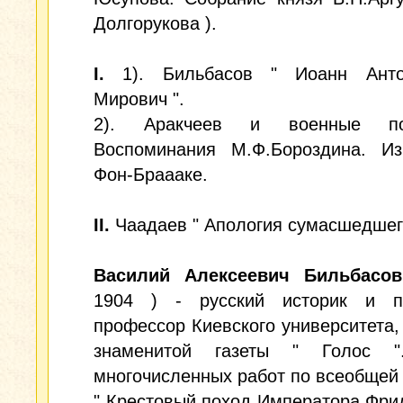
Долгорукова ).
I.
1). Бильбасов " Иоанн Анто
Мирович ".
2). Аракчеев и военные пос
Воспоминания М.Ф.Бороздина. Из
Фон-Браааке.
II.
Чаадаев " Апология сумасшедшего
Василий Алексеевич Бильбасов
1904 ) - русский историк и пу
профессор Киевского университета,
знаменитой газеты " Голос "
многочисленных работ по всеобщей 
" Крестовый поход Императора Фридр