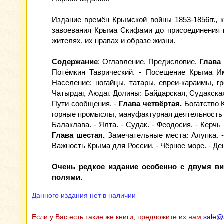
Издание времён Крымской войны 1853-1856гг., 
завоевания Крыма Скифами до присоединения к 
жителях, их нравах и образе жизни.
Содержание
: Оглавление. Предисловие.
Глава 
Потёмкин Таврический. - Посещение Крыма Им
Население: ногайцы, татары, евреи-караимы, гр
Чатырдаг, Аюдаг. Долины: Байдарская, Судакская
Пути сообщения. -
Глава четвёртая.
Богатство К
горные промыслы, мануфактурная деятельность 
Балаклава. - Ялта. - Судак. - Феодосия. - Керчь
Глава шестая.
Замечательные места: Алупка. - 
Важность Крыма для России. - Чёрное море. - Де
Очень редкое издание особенно с двумя в
полями.
Данного издания нет в наличии
Если у Вас есть такие же книги, предложите их нам
sale@