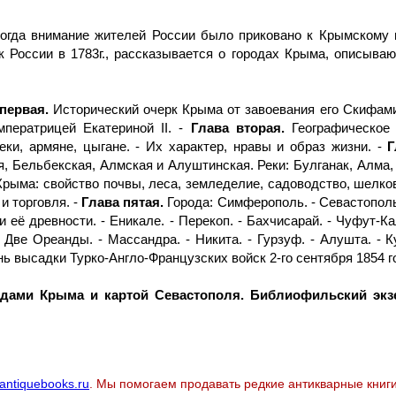
когда внимание жителей России было приковано к Крымскому п
России в 1783г., рассказывается о городах Крыма, описываютс
первая.
Исторический очерк Крыма от завоевания его Скифами 
ператрицей Екатериной II. -
Глава вторая.
Географическое 
еки, армяне, цыгане. - Их характер, нравы и образ жизни. -
Г
, Бельбекская, Алмская и Алуштинская. Реки: Булганак, Алма, К
рыма: свойство почвы, леса, земледелие, садоводство, шелко
и торговля. -
Глава пятая.
Города: Симферополь. - Севастополь
 и её древности. - Еникале. - Перекоп. - Бахчисарай. - Чуфут-К
Две Opеaнды. - Массандра. - Никита. - Гурзуф. - Алушта. - К
нь высадки Турко-Англо-Французских войск 2-го сентября 1854 г
идами Крыма и картой Севастополя. Библиофильский экз
antiquebooks.ru
. Мы помогаем продавать редкие антикварные книги