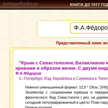
КНИГИ ДО 1917
ГО
Представленный ниже экз
"Крым с Севастополем, Балаклавою и д
нравами и образом жизни. С двумя вид
Ф.А.Фёдоров
С.-Петербург, Изд. Кораблева и Сирякова в Типо
Немного уменьшенный формат: 12,5 * 19см.; [VIII],
Экземпляр с сохранением корешка и передне
фронтисписе: Вид Севастополя ( рез. на дереве 
складной литографированный в цвете: План горо
Первое издание.