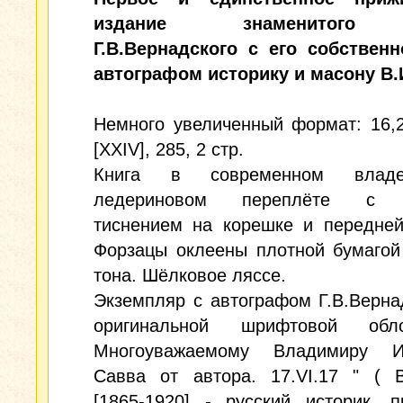
издание знаменитого
Г.В.Вернадского с его собствен
автографом историку и масону В.
Немного увеличенный формат: 16,2
[XXIV], 285, 2 стр.
Книга в современном владел
ледериновом переплёте с 
тиснением на корешке и передней
Форзацы оклеены плотной бумагой
тона. Шёлковое ляссе.
Экземпляр с автографом Г.В.Верна
оригинальной шрифтовой обл
Многоуважаемому Владимиру И
Савва от автора. 17.VI.17 " ( В
[1865-1920] - русский историк, 