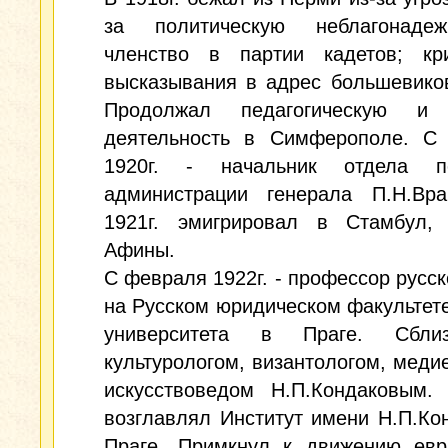
за политическую неблагонаде
членство в партии кадетов; кри
высказывания в адрес большевиков 
Продолжал педагогическую и 
деятельность в Симферополе. С 
1920г. - начальник отдела п
администрации генерала П.Н.Вра
1921г. эмигрировал в Стамбул,
Афины.
С февраля 1922г. - профессор русск
на Русском юридическом факультет
университета в Праге. Сбли
культурологом, византологом, меди
искусствоведом Н.П.Кондаковым. 
возглавлял Институт имени Н.П.Ко
Праге. Примкнул к движению евра