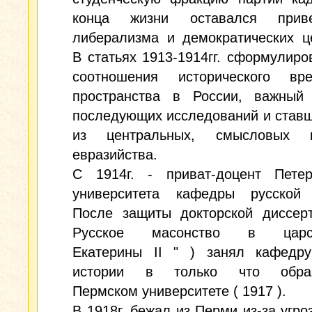
конца жизни оставался приве
либерализма и демократических ц
В статьях 1913-1914гг. сформулиро
соотношения исторического в
пространства в России, важный
последующих исследований и став
из центральных, смысловых к
евразийства.
С 1914г. - приват-доцент Петерб
университета кафедры русской 
После защиты докторской диссерт
Русское масонство в царст
Екатерины II " ) занял кафедру
истории в только что образ
Пермском университете ( 1917 ).
В 1918г. бежал из Перми из-за угро