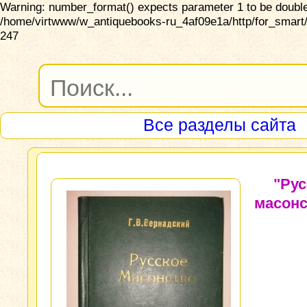
Warning: number_format() expects parameter 1 to be double,
/home/virtwww/w_antiquebooks-ru_4af09e1a/http/for_smart/
247
Все разделы сайта
"Рус
масонс