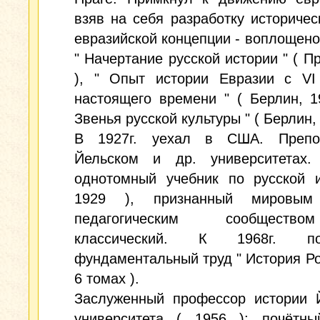
взяв на себя разработку историчес
евразийской концепции - воплощено 
" Начертание русской истории " ( Пр
), " Опыт истории Евразии с VI
настоящего времени " ( Берлин, 1
Звенья русской культуры " ( Берлин, 
В 1927г. уехал в США. Препо
Йельском и др. университетах.
однотомный учебник по русской и
1929 ), признанный мировым 
педагогическим сообщест
классический. К 1968г. под
фундаментальный труд " История Рос
6 томах ).
Заслуженный профессор истории Й
университета ( 1956 ); почётны