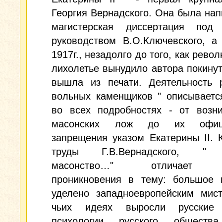
Георгия Вернадского. Она была нап
магистерская диссертация под
руководством В.О.Ключевского, а
1917г., незадолго до того, как рево
лихолетье вынудило автора покинут
вышла из печати. Деятельность р
вольных каменщиков " описываетс
во всех подробностях - от возни
масонских лож до их офици
запрещения указом Екатерины II. 
труды Г.В.Вернадского, " 
масонство…" отличает г
проникновения в тему: большое 
уделено западноевропейским мист
чьих идеях выросли русские 
психологии русского обществ