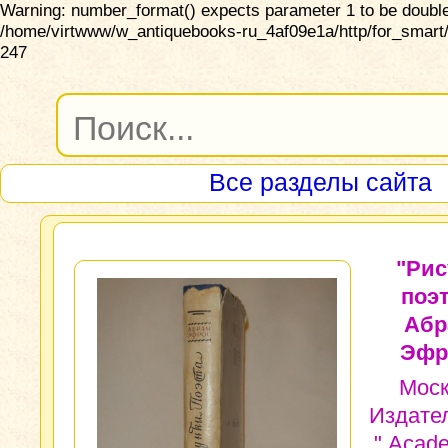
Warning: number_format() expects parameter 1 to be double,
/home/virtwww/w_antiquebooks-ru_4af09e1a/http/for_smart/
247
Все разделы сайта
"Рис
поэт
Абр
Эфр
Моск
Издате
" Acade