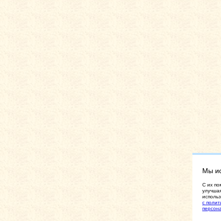
Мы и
C их по
улучшая
использ
с полит
персон