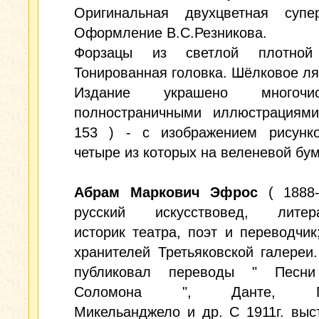
Оригинальная двухцветная супер
Оформление В.С.Резникова.
Форзацы из светлой плотной 
Тонированная головка. Шёлковое ля
Издание украшено многочис
полностраничными иллюстрациями
153 ) - с изображением рисунко
четыре из которых на веленевой бум
Абрам Маркович Эфрос
( 1888-
русский искусствовед, литера
историк театра, поэт и переводчик
хранителей Третьяковской галереи.
публиковал переводы " Песни
Соломона ", Данте, Пет
Микельанджело и др. С 1911г. выс