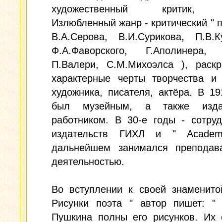
художественный критик, э
Излюбленный жанр - критический " по
В.А.Серова, В.И.Сурикова, П.В.К
Ф.А.Фаворского, Г.Аполинера, 
П.Валери, С.М.Михоэлса ), раск
характерные черты творчества и 
художника, писателя, актёра. В 191
был музейным, а также издат
работником. В 30-е годы - сотру
издательств ГИХЛ и " Academ
дальнейшем занимался преподава
деятельностью.
Во вступлении к своей знаменито
Рисунки поэта " автор пишет: " 
Пушкина полны его рисунков. Их 