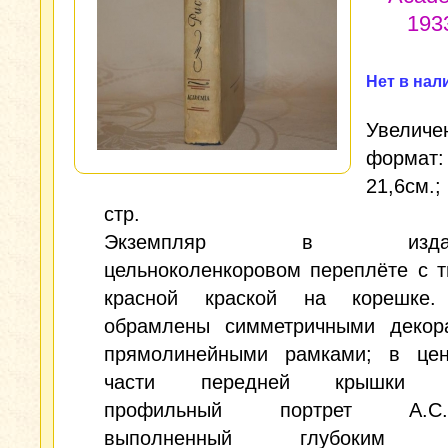
1933
Нет в нал
Увеличе
формат
21,6см.;
стр.
Экземпляр в издател
цельноколенкоровом переплёте с 
красной краской на корешке.
обрамлены симметричными декор
прямолинейными рамками; в цен
части передней крышки г
профильный портрет А.С.П
выполненный глубоким бл