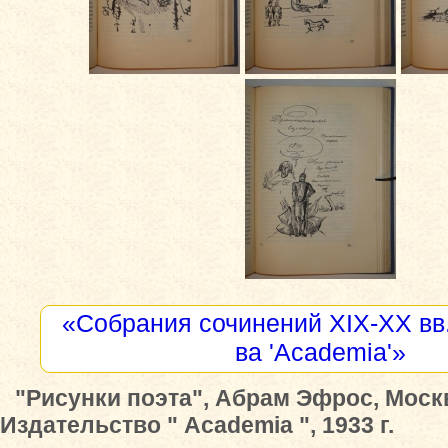
«Собрания сочинений XIX-XX вв.
ва 'Academia'»
"Рисунки поэта", Абрам Эфрос, Моск
Издательство " Academia ", 1933 г.