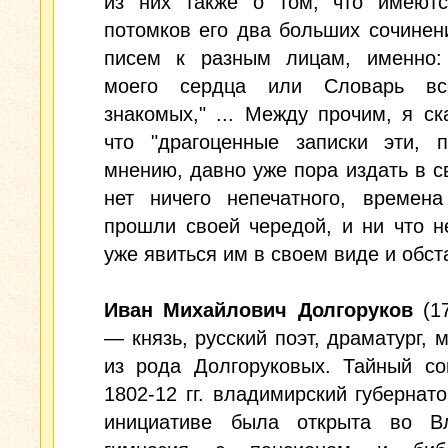
из них также о том, что имеют
потомков его два больших сочинен
писем к разным лицам, именно:
моего сердца или Словарь вс
знакомых," ... Между прочим, я ск
что "драгоценные записки эти, 
мнению, давно уже пора издать в св
нет ничего непечатного, времен
прошли своей чередой, и ни что 
уже явиться им в своем виде и обст
Иван Михайлович Долгоруков
(17
— князь, русский поэт, драматург, 
из рода Долгоруковых. Тайный со
1802-12 гг. владимирский губернато
инициативе была открыта во В