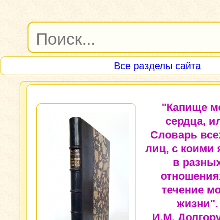
Все разделы сайта
"Капище м
сердца, и
Словарь все
лиц, с коими
в разны
отношения
течение м
жизни".
И.М. Долгор