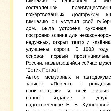
гимназия с пансионом и библ
составленной преимуществ
пожертвованных Долгоруким к
гимназию он уступил свой губерн
дом. Была устроена суконная 
построено здание для незаконноро
недужных, открыт театр и казённа
улучшены дороги. В 1803 год
основан первый провинциальн
России, называющийся сейчас музе
"Ботик Петра I".
Автор мемуарных и автодокуме
записок «Повесть о рождени
происхождении и всей жизни»
полное издание в двух 
подготовленное Н. В. Кузнецовой