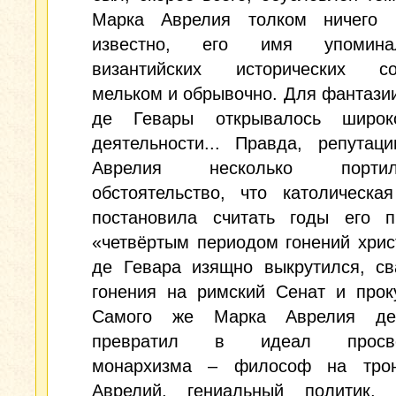
Марка Аврелия толком ничего
известно, его имя упомин
византийских исторических со
мельком и обрывочно. Для фантази
де Гевары открывалось широк
деятельности... Правда, репутац
Аврелия несколько порт
обстоятельство, что католическа
постановила считать годы его п
«четвёртым периодом гонений хрис
де Гевара изящно выкрутился, св
гонения на римский Сенат и прок
Самого же Марка Аврелия де
превратил в идеал просве
монархизма – философ на тро
Аврелий, гениальный политик,