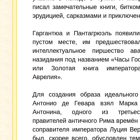
писал замечательные книги, битко
эрудицией, сарказмами и приключе
Гаргантюа и Пантагрюэль появили
пустом месте, им предшествова
интеллектуальное пиршество ава
назидания под названием «Часы Го
или Золотая книга император
Аврелия».
Для создания образа идеального
Антонио де Гевара взял Марка
Антонина, одного из третьес
правителей античного Рима времён
соправителя императора Луция Ве
был, скорее всего, обусловлен тем