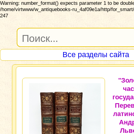
Warning: number_format() expects parameter 1 to be double,
/home/virtwww/w_antiquebooks-ru_4af09e1a/http/for_smart/
247
Все разделы сайта
"Зол
ча
госуда
Перев
латин
Анд
Льв