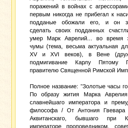
поражений в войнах с агрессорам
первым никогда не прибегал к нас
подданые обожали его, и он з
сделать своих подданных счастл
умер Марк Аврелий... во время 
чумы (тема, весьма актуальная д
XV и XVI веков), в Вене (дру
подмигивание Карлу Пятому Га
правителю Священной Римской Имп
Полное название: "Золотые часы го
По образу жития Марка Аврелия
славнейшаго императора и прему
философа / От Антония Гвевара 
Аквитанскаго, бывшаго при 
императоре проповедником, сове