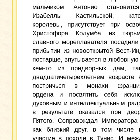
мальчиком Антонио становитс
Изабеллы Кастильской, катол
королевы, присутствует при осво
Христофора Колумба из тюрьм
славного мореплавателя посадили
прибытии из новооткрытой Вест-Ин
постарше, впутывается в любовную 
кем-то из придворных дам, т
двадцатичетырёхлетнем возрасте 
постричься в монахи францис
ордена и посвятить себя исклю
духовным и интеллектуальным рад
в результате оказался при дво
Пятого. Сопровождал Императора 
как близкий друг, в том числе 
участие в походе в Тунис. И меж