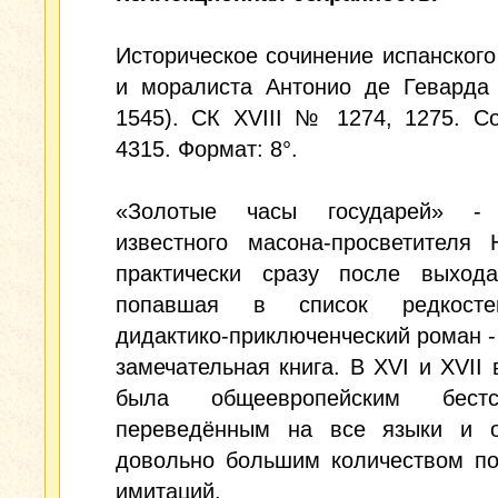
Историческое сочинение испанского
и моралиста Антонио де Геварда 
1545). СК XVIII № 1274, 1275. С
4315. Формат: 8°.
«Золотые часы государей» - 
известного масона-просветителя 
практически сразу после выход
попавшая в список редкосте
дидактико-приключенческий роман -
замечательная книга. В XVI и XVII 
была общеевропейским бестсе
переведённым на все языки и 
довольно большим количеством по
имитаций.