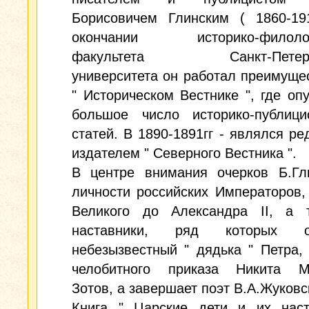
Борисовичем Глинским ( 1860-19
окончании историко-филологи
факультета Санкт-Петербу
университета он работал преимуще
" Историческом Вестнике ", где оп
большое число историко-публицис
статей. В 1890-1891гг - являлся ре
издателем " Северного Вестника ".
В центре внимания очерков Б.Гли
личности российских Императоров,
Великого до Александра II, а 
наставники, ряд которых от
небезызвестный " дядька " Петра,
челобитного приказа Никита М
Зотов, а завершает поэт В.А.Жуковс
Книга " Царские дети и их наст