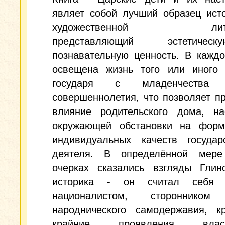
являет собой лучший образец ист
художественной литер
представляющий эстетиче
познавательную ценность. В кажд
освещена жизнь того или иного 
государя с младенчеств
совершеннолетия, что позволяет п
влияние родительского дома, нас
окружающей обстановки на форм
индивидуальных качеств государс
деятеля. В определённой мер
очерках сказались взгляды Глинс
историка - он считал себя 
националистом, сторонником 
народнического самодержавия, кр
крайние проявления вл