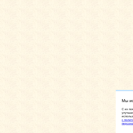
Мы и
C их по
улучшая
использ
с полит
персон