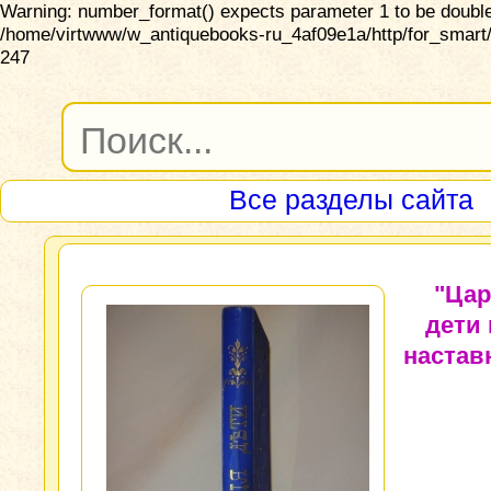
Warning: number_format() expects parameter 1 to be double,
/home/virtwww/w_antiquebooks-ru_4af09e1a/http/for_smart/
247
Все разделы сайта
"Цар
дети 
настав