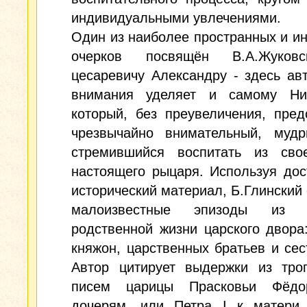
индивидуальными увлечениями.
Один из наиболее пространных и и
очерков посвящён В.А.Жуков
цесаревичу Александру - здесь ав
внимания уделяет и самому Ни
который, без преувеличения, пред
чрезвычайно внимательный, мудр
стремившийся воспитать из сво
настоящего рыцаря. Используя до
исторический материал, Б.Глинский
малоизвестные эпизоды из с
родственной жизни царского двора
княжон, царственных братьев и сест
Автор цитирует выдержки из трог
писем царицы Прасковьи Фёдо
дочерям, или Петра I к матери,