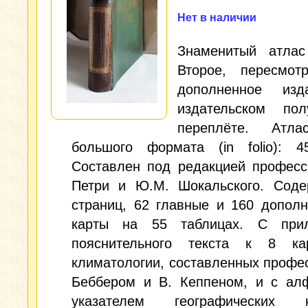
Нет в наличии
Знаменитый атлас
Второе, пересмот
дополненное изд
издательском пол
переплёте. Атла
большого формата (in folio): 4
Составлен под редакцией професс
Петри и Ю.М. Шокальского. Соде
страниц, 62 главные и 160 допол
карты на 55 таблицах. С при
пояснительного текста к 8 к
климатологии, составленных профе
Беббером и В. Кеппеном, и с ал
указателем географических н