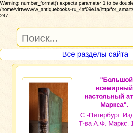
Warning: number_format() expects parameter 1 to be double,
/home/virtwww/w_antiquebooks-ru_4af09e1a/http/for_smart/
247
Все разделы сайта
"Большой
всемирный
настольный ат
Маркса".
С.-Петербург. Из
Т-ва А.Ф. Маркс, 1