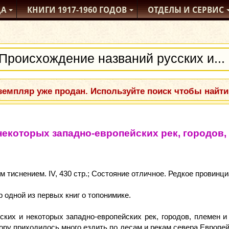
ДА
КНИГИ
1917-1960
ГОДОВ
ОТДЕЛЫ
И СЕРВИС
емпляр уже продан. Используйте поиск чтобы найти
екоторых западно-европейских рек, городов,
тиснением. IV, 430 стр.; Состояние отличное. Редкое провинци
р одной из первых книг о топонимике.
ких и некоторых западно-европейских рек, городов, племен и
ору приходилось много ездить по лесам и рекам севера Европей