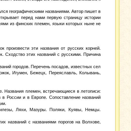
ался географическими названиями. Автор пишет в
 открывает перед нами первую страницу истории
ями из финских племен, языки которых ныне не
ок произвести эти названия от русских корней.
к. Сходство этих названий с русскими. Причина
ваний городов. Перечень посадов, известных сел
ожок, Игумен, Бежецк, Переяславль, Колывань,
е. Названия племен, встречающиеся в летописи:
 в России и в Европе. Сопоставление названий
ии.
Силезы, Ляхи, Мазуры. Поляки, Куявы, Немцы.
тих названий с названиями порогов на Волхове,