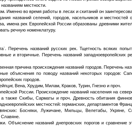
 названиям местности.
. Именно во время работы в лесах и скитаний он заинтересов
дания названий селений, городов, насельников и местностей
ва, имена рек Европейской России образованы древними жител
вать речную номенклатуру.
а`. Перечень названий русских рек. Тщетность всяких попыт
вные и вторичные. Перечень названий западноевропейских ре
твенная причина происхождения названий городов. Перечень наз
ные объяснения по поводу названий некоторых городов: Сап
вропейских городов.
пциг, Вена, Хрудим, Милам, Краков, Турин, Гнезно и проч.
ропейской России. Происхождение названий населения на север
, а также Скибы, Сарматы и проч. Древность обитания финнов
падноевропейских местностей: германских, департаментов Франц
авянских: Босняки, Лужичане, Мильцы, Велетабы, Укряне, 
 Славяне.
ки. Объяснение названий днепровских порогов и сравнение э