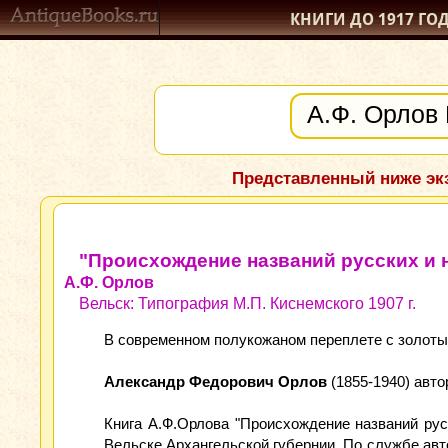
КНИГИ ДО 1917
ГО
Представленный ниже экз
"Происхождение названий русских и н
А.Ф. Орлов
Вельск: Типография М.П. Киснемского 1907 г.
В современном полукожаном переплете с золотым 
Александр Федорович Орлов
(1855-1940) авто
Книга А.Ф.Орлова "Происхождение названий русс
Вельске Архангельской губернии. По службе авт