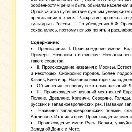
особенностям речи и быта, обычаям населения и
Орлов считал путешествие лучшим университетом
предисловии к книге: `Раскрытие процесса соз
культуры в России…`. По убеждению А.Ф. Орло
сохранились, поэтому нельзя понять и расшифро
Содержание:
Предисловие. I. Происхождение имени `Волг
Примеры. Названия эти финские. Названия осно
такого сходства.
II. Происхождение названия г. Москвы. Естес
и некоторых Сибирских городов. Более подроб
Казань, Киев и пр. Названия некоторых западное
Объяснения по поводу некоторых названий: Лей
III. Происхождение названий местностей Ев
Поляне, Древляне, Кривичи, Северяне, Голяды
русских и западноевропейских рек. Названия за
Названия западноевропейских племен: сл
Англичане. Италия и проч. Происхождение имени
Происхождение имен: Русь, Варяги, ушкуйни
Западной Двине и Мсте.