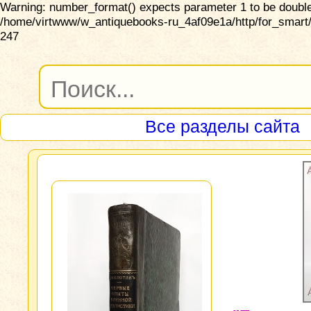
Warning: number_format() expects parameter 1 to be double,
/home/virtwww/w_antiquebooks-ru_4af09e1a/http/for_smart/
247
Все разделы сайта