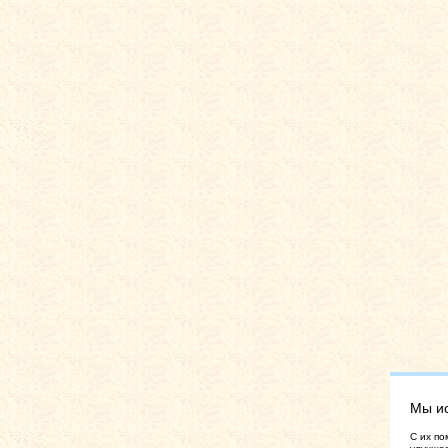
Мы и
C их по