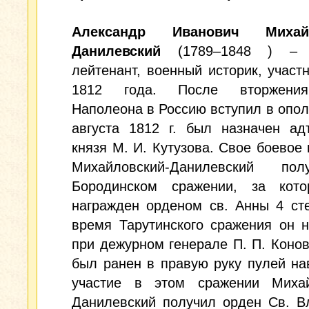
Александр Иванович Михайл
Данилевский
(1789–1848 ) – г
лейтенант, военный историк, участ
1812 года. После вторжени
Наполеона в Россию вступил в опол
августа 1812 г. был назначен ад
князя М. И. Кутузова. Свое боевое
Михайловский-Данилевский по
Бородинском сражении, за кот
награжден орденом св. Анны 4 ст
время Тарутинского сражения он 
при дежурном генерале П. П. Коно
был ранен в правую руку пулей на
участие в этом сражении Михай
Данилевский получил орден Св. В