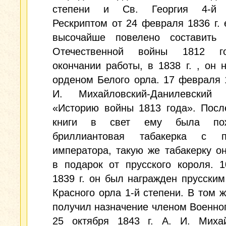
степени и Св. Георгия 4-й с
Рескриптом от 24 февраля 1836 г.
высочайше повелено составить 
Отечественной войны 1812 г
окончании работы, в 1838 г. , он 
орденом Белого орла. 17 февраля 1
И. Михайловский-Данилевский 
«Историю войны 1813 года». Посл
книги в свет ему была пож
бриллиантовая табакерка с п
императора, такую же табакерку о
в подарок от прусского короля. 
1839 г. он был награжден прусски
Красного орла 1-й степени. В том ж
получил назначение членом Военног
25 октября 1843 г. А. И. Михай