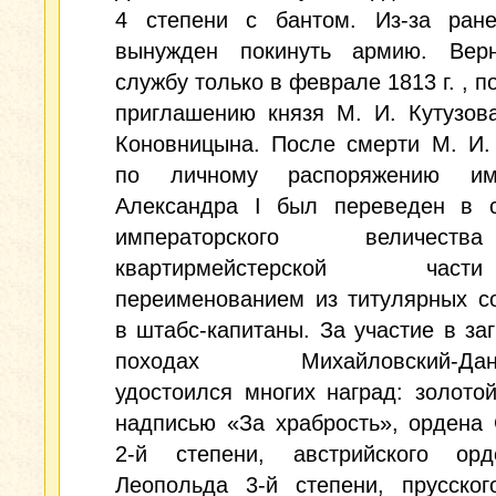
4 степени с бантом. Из-за ран
вынужден покинуть армию. Вер
службу только в феврале 1813 г. , п
приглашению князя М. И. Кутузов
Коновницына. После смерти М. И.
по личному распоряжению имп
Александра I был переведен в с
императорского величес
квартирмейстерской ч
переименованием из титулярных с
в штабс-капитаны. За участие в за
походах Михайловский-Дани
удостоился многих наград: золото
надписью «За храбрость», ордена
2-й степени, австрийского ор
Леопольда 3-й степени, прусског