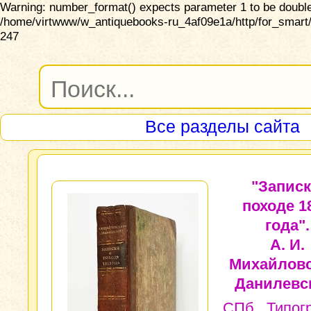
Warning: number_format() expects parameter 1 to be double,
/home/virtwww/w_antiquebooks-ru_4af09e1a/http/for_smart/
247
Все разделы сайта
"Записк
походе 1
года".
А. И.
Михайловс
Данилевс
СПб., Типо