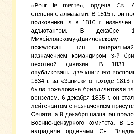
«Pour le merite», ордена Св. 
степени с алмазами. В 1815 г. он по
полковника, а в 1816 г. назначен
адъютантом. В декабре 1
Михайловскому-Данилевск
пожалован чин генерал-м
назначением командиром 3-й бри
пехотной дивизии. В 1831 
опубликованы две книги его воспом
1834 г. за «Записки о походе 1813 
была пожалована бриллиантовая та
вензелем. 6 декабря 1835 г. он стал
лейтенантом с назначением присутс
Сенате, а 9 декабря назначен пред
Военно-цензурного комитета. В 18
наградили орденами Св. Влади