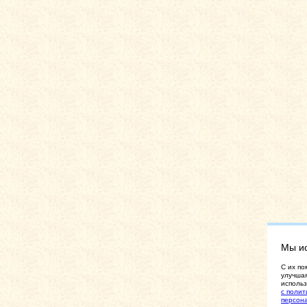
Мы и
C их по
улучшая
использ
с полит
персон