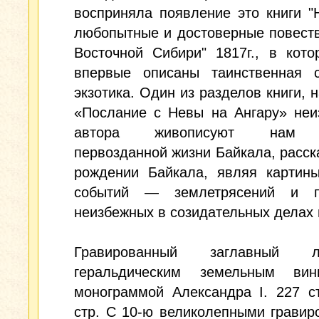
восприняла появление это книги 
любопытные и достоверные повест
Восточной Сибири" 1817г., в кот
впервые описаны таинственная с
экзотика. Один из разделов книги, 
«Послание с Невы на Ангару» неи
автора живописуют нам к
первозданной жизни Байкала, расск
рождении Байкала, являя картины
событий — землетрясений и п
неизбежных в созидательных делах
Гравированный заглавный
геральдическим земельным ви
монограммой Александра I. 227 с
стр. С 10-ю великолепными грави