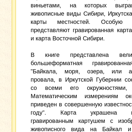
виньетами, на которых выгра
живописные виды Сибири, Иркутска
карты местностей. Особую ц
представляют гравированная карт
и карта Восточной Сибири.
В книге представлена велик
большеформатная гравированн
"Байкала, моря, озера, или ан
провала, в Иркутской Губернии со
со всеми его окружностями, 
Математическим измерениям о
приведен в совершенную известнос
году". Карта украшена к
гравированным картушем с изоб
живописного вида на Байкал и