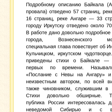
Подробному описанию Байкала (Ан
провала) отведено 57 страниц, ре
16 страниц, реке Ангаре — 33 ст
городу Иркутску отведено около 70
В работе дано довольно подробное
города, Вознесенского мон
специальная глава повествует об И
Кульчицком, иркутском чудотворце
приведены стихи о Байкале —
первых по времени. Называл
«Послание с Невы на Ангару» и
неизвестным автором, по всей ви
также чиновником, служившим в И
Стихи довольно обширные. То
публика России интересовалась д
неведомой Сибирью и с во