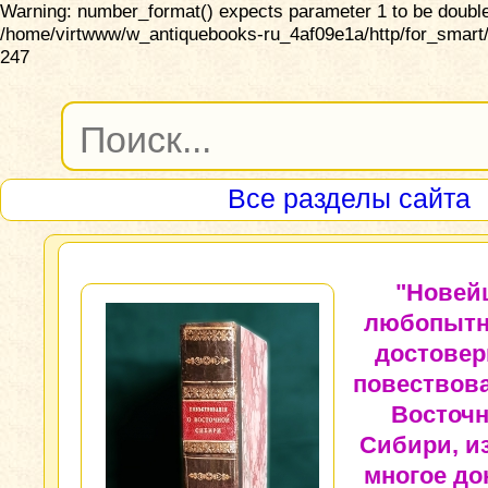
Warning: number_format() expects parameter 1 to be double,
/home/virtwww/w_antiquebooks-ru_4af09e1a/http/for_smart/
247
Все разделы сайта
"Новей
любопытн
достове
повествов
Восточ
Сибири, из
многое д