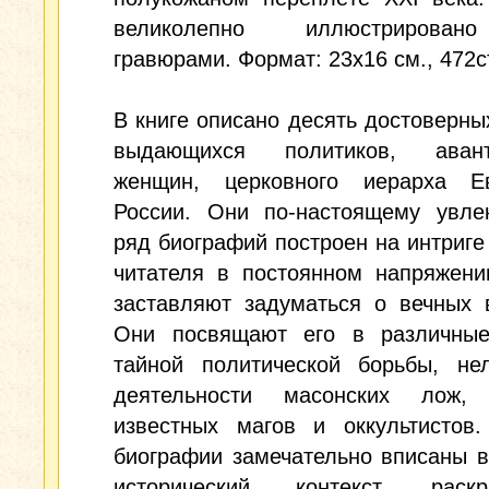
великолепно иллюстрирова
гравюрами. Формат: 23x16 см., 472с
В книге описано десять достоверны
выдающихся политиков, авант
женщин, церковного иерарха 
России. Они по-настоящему увлек
ряд биографий построен на интриге
читателя в постоянном напряжени
заставляют задуматься о вечных 
Они посвящают его в различны
тайной политической борьбы, нел
деятельности масонских лож,
известных магов и оккультистов.
биографии замечательно вписаны 
исторический контекст, раск