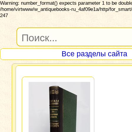
Warning: number_format() expects parameter 1 to be double,
/home/virtwww/w_antiquebooks-ru_4af09e1a/http/for_smart/
247
Все разделы сайта