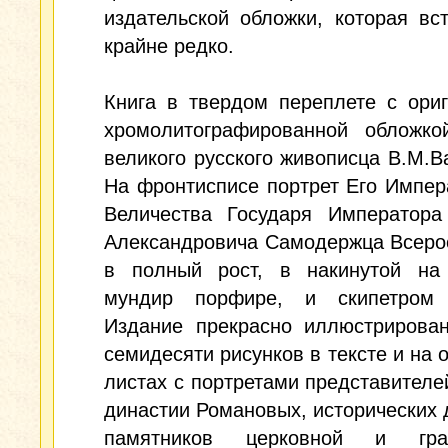
издательской обложки, которая вс
крайне редко.
Книга в твердом переплете с ори
хромолитографированной обложко
великого русского живописца В.М.В
На фронтисписе портрет Его Импер
Величества Государя Императора
Александровича Самодержца Всеро
в полный рост, в накинутой на
мундир порфире, и скипетром
Издание прекрасно иллюстрирован
семидесяти рисунков в тексте и на 
листах с портретами представителе
династии Романовых, исторических 
памятников церковной и граж