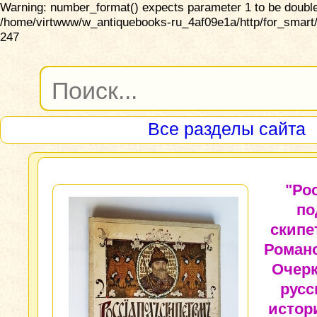
Warning: number_format() expects parameter 1 to be double,
/home/virtwww/w_antiquebooks-ru_4af09e1a/http/for_smart/
247
Все разделы сайта
"Ро
по
скипе
Роман
Очерк
русс
истор