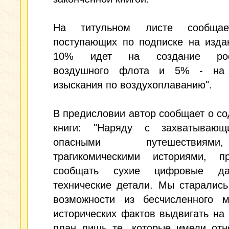
На титульном листе сообщае
поступающих по подписке на изда
10% идет на создание росс
воздушного флота и 5% - на 
изыскания по воздухоплаванию".
В предисловии автор сообщает о с
книги: "Наряду с захватываю
опасными путешестви
трагикомическими историями, пр
сообщать сухие цифровые д
технические детали. Мы старалис
возможности из бесчисленного м
исторических фактов выдвигать на
план лишь те, которые имели отн