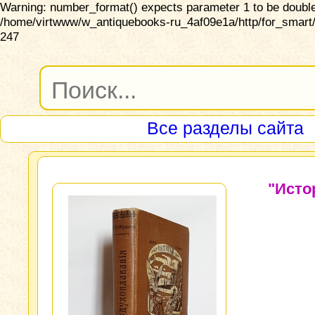
Warning: number_format() expects parameter 1 to be double,
/home/virtwww/w_antiquebooks-ru_4af09e1a/http/for_smart/
247
Все разделы сайта
"Исто