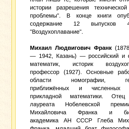
истории разрешения технической
проблемы". В конце книги опуб
содержание 12 выпусков 4-
"Воздухоплавание".
Михаил Людвигович Франк
(1878
— 1942, Казань) — российский и 
математик, историк воздухоп
профессор (1927). Основные ра
области номографии, гео
приближённых и численных м
прикладной математики. Отец
лауреата Нобелевской прем
Михайловича Франка и био
академика АН СССР Глеба Мих
Франка, младший брат философ