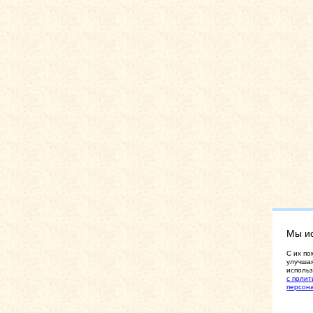
Мы и
C их по
улучшая
использ
с полит
персон