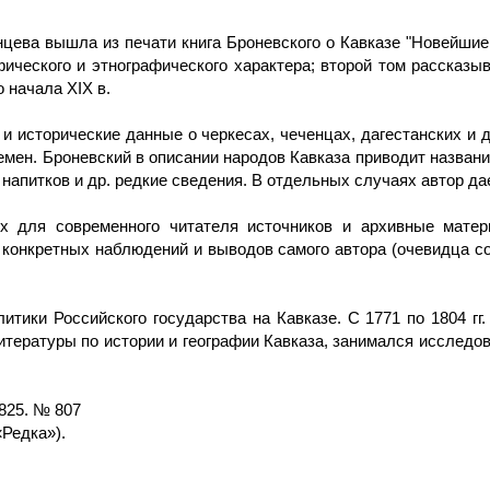
нцева вышла из печати книга Броневского о Кавказе "Новейшие
ического и этнографического характера; второй том рассказы
 начала XIX в.
и исторические данные о черкесах, чеченцах, дагестанских и 
емен. Броневский в описании народов Кавказа приводит названи
напитков и др. редкие сведения. В отдельных случаях автор да
х для современного читателя источников и архивные мате
конкретных наблюдений и выводов самого автора (очевидца соб
итики Российского государства на Кавказе. С 1771 по 1804 гг
литературы по истории и географии Кавказа, занимался исслед
825. № 807
«Редка»).