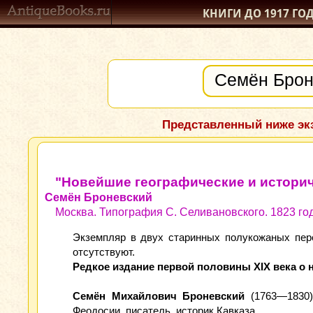
КНИГИ ДО 1917
ГО
Представленный ниже экз
"Новейшие географические и историч
Семён Броневский
Москва. Типография С. Селивановского. 1823 го
Экземпляр в двух старинных полукожаных перепл
отсутствуют.
Редкое издание первой половины XIX века о н
Семён Михайлович Броневский
(1763—1830) 
Феодосии, писатель, историк Кавказа.