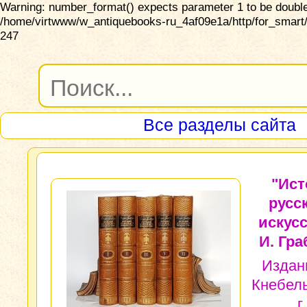
Warning: number_format() expects parameter 1 to be double,
/home/virtwww/w_antiquebooks-ru_4af09e1a/http/for_smart/
247
Все разделы сайта
"Ист
русс
искусс
И. Гра
Издан
Кнебель
г.