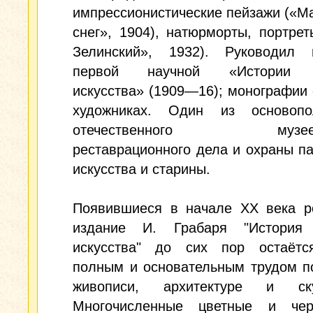
импрессионистические пейзажи («М
снег», 1904), натюрморты, портрет
Зелинский», 1932). Руководил 
первой научной «Истории р
искусства» (1909—16); монографии 
художниках. Один из основопо
отечественного музееве
реставрационного дела и охраны п
искусства и старины.
Появившиеся в начале XX века р
издание И. Грабаря "История 
искусства" до сих пор остаёт
полным и основательным трудом п
живописи, архитектуре и ску
Многочисленные цветные и чер