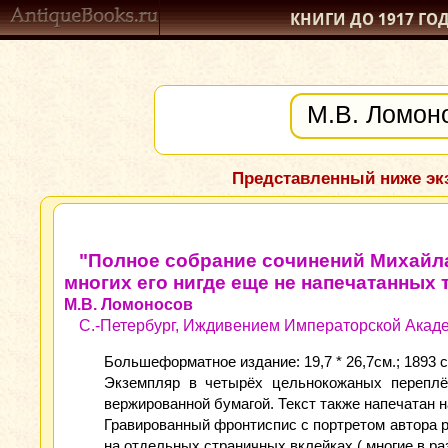
КНИГИ ДО 1917
ГО
Представленный ниже экз
"Полное собрание сочинений Михайл
многих его нигде еще не напечатанных т
М.В. Ломоносов
С.-Петербург, Иждивением Императорской Академ
Большеформатное издание: 19,7 * 26,7см.; 1893 с
Экземпляр в четырёх цельнокожаных переплё
вержированной бумагой. Текст также напечатан н
Гравированный фронтиспис с портретом автора 
на отдельных страничных вклейках ( многие в р