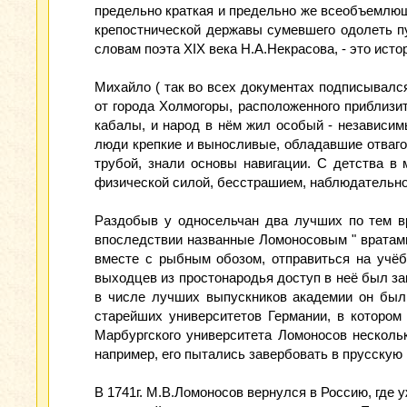
предельно краткая и предельно же всеобъемлюща
крепостнической державы сумевшего одолеть пут
словам поэта XIX века Н.А.Некрасова, - это истор
Михайло ( так во всех документах подписывался 
от города Холмогоры, расположенного приблизи­
кабалы, и народ в нём жил осо­бый - независи
люди крепкие и выносливые, обладавшие отваго
трубой, знали основы навигации. С детства в
физической силой, бесстрашием, наблюдательно
Раздобыв у односельчан два лучших по тем вр
впоследствии названные Ломоносовым " вратами 
вместе с рыбным обозом, отправиться на учё­
выходцев из простонародья доступ в неё был зак
в числе лучших выпуск­ников академии он был
старейших универ­ситетов Германии, в которо
Марбургского универ­ситета Ломоносов нескол
например, его пытались завербовать в прусскую 
В 1741г. М.В.Ломоносов вернулся в Россию, где 