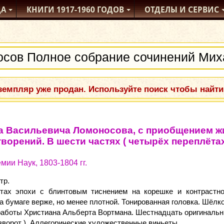
ДА
КНИГИ
1917-1960
ГОДОВ
ОТДЕЛЫ
И СЕРВИС
емпляр уже продан. Используйте поиск чтобы найти
а Васильевича Ломоносова, с приобщением жи
ворений. В шести частях ( четырёх переплётах 
ии Наук, 1803-1804 гг.
тр.
тах эпохи с блинтовым тиснением на корешке и контрастно
а бумаге верже, но менее плотной. Тонированная головка. Шёлк
работы Христиана Альберта Вортмана. Шестнадцать оригинальн
азворот ). Аллегорические художественные виньеты.