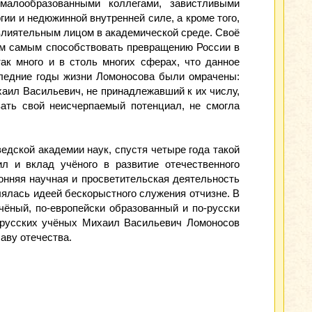
алообразованными коллегами, завистливыми
ии и недюжинной внутренней силе, а кроме того,
лия­тельным лицом в академической среде. Своё
тем самым способствовать превращению России в
к много и в столь многих сферах, что данное
следние годы жизни Ломоносова были омрачены:
аил Васильевич, не принадлежав­ший к их числу,
ать свой неисчерпаемый потенциал, не смогла
дской академии наук, спустя четыре года такой
л и вклад учёного в развитие отечественного
ронняя научная и просветительская деятельность
я­лась идеей бескорыстного служения отчизне. В
чёный, по-европейски образованный и по-русски
 русских учёных Михаил Васильевич Ломоносов
аву отечества.