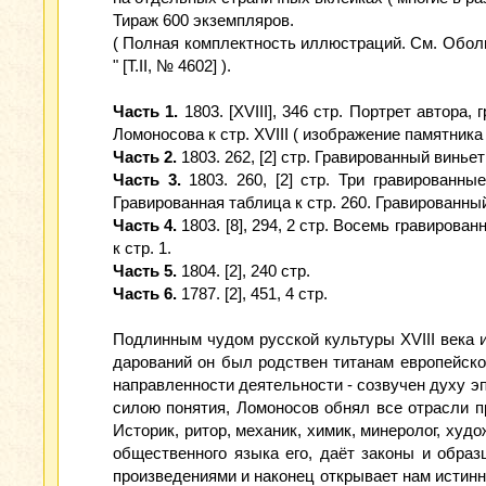
Тираж 600 экземпляров.
( Полная комплектность иллюстраций. См. Оболья
" [Т.II, № 4602] ).
Часть 1.
1803. [XVIII], 346 стр. Портрет автора
Ломоносова к стр. XVIII ( изображение памятника 
Часть 2.
1803. 262, [2] стр. Гравированный виньет 
Часть 3.
1803. 260, [2] стр. Три гравированн
Гравированная таблица к стр. 260. Гравированный 
Часть 4.
1803. [8], 294, 2 стр. Восемь гравиров
к стр. 1.
Часть 5.
1804. [2], 240 стр.
Часть 6.
1787. [2], 451, 4 стр.
Подлинным чудом русской культуры XVIII века 
дарований он был родствен титанам европейског
направленности деятельности - созвучен духу 
силою понятия, Ломоносов обнял все отрасли п
Историк, ритор, механик, химик, минеролог, худ
общественного языка его, даёт законы и образ
произведениями и наконец от­крывает нам истинн