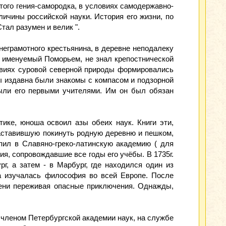
ого гения-самородка, в условиях само­державно-
личины российской науки. История его жизни, по
Стал разумен и велик ".
 неграмотного крестьянина, в деревне неподалеку
, именуе­мый Поморьем, не знал крепостнической
ловиях суровой северной природы формировались
ы издавна были знакомы с компасом и подзорной
ыли его первыми учителями. Им он был обязан
ике, юноша освоил азы обеих наук. Книги эти,
 заставившую покинуть родную деревню и пешком,
пил в Славяно-греко-латинскую академию ( для
ия, сопровождавшие все годы его учёбы. В 1735г.
, а затем - в Марбург, где находился один из
а изучалась философия во всей Европе. После
мени переживая опасные приключения. Однажды,
 членом Петербургской акаде­мии наук, на службе