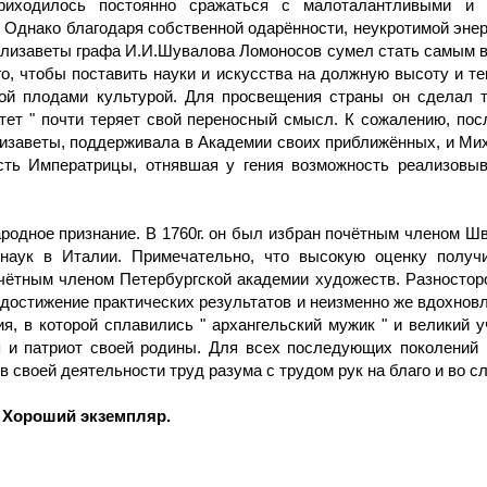
риходилось постоянно сражаться с малоталантливыми и м
днако благодаря собственной одарённости, неукротимой энерг
лизаветы графа И.И.Шувалова Ломоносов сумел стать самым в
о, чтобы поставить науки и искусства на должную вы­соту и 
й плодами культурой. Для просвещения страны он сделал та
ет " почти теряет свой переносный смысл. К сожалению, по
лизаветы, поддерживала в Академии своих приближённых, и Мих
ть Императ­рицы, отнявшая у гения возможность реализовыв
одное признание. В 1760г. он был избран почётным членом Шве
наук в Италии. Примечательно, что высокую оценку получи
почётным членом Петербургской академии художеств. Разносто
достижение практических результатов и неизменно же вдохновл
я, в которой сплавились " архангельский мужик " и великий у
я и патриот своей родины. Для всех последующих поколений
 своей деятельности труд разума с трудом рук на благо и во сл
 Хороший экземпляр.