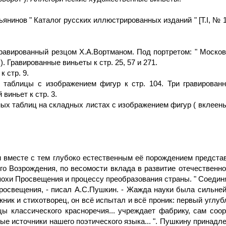
нинов " Каталог русских иллюстрированных изданий " [Т.I, № 15
, гравированный резцом Х.А.Вортманом. Под портретом: " Москов
). Гравированные виньеты к стр. 25, 57 и 271.
к стр. 9.
ые таблицы с изображением фигур к стр. 104. Три гравирован
виньет к стр. 3.
анных таблиц на складных листах с изображением фигур ( вклеены
и вместе с тем глубоко естественным её порождением представ
о Возрождения, по весомости вклада в развитие отечественной
эпохи Просвещения и процессу преобразования страны. " Соеди
росвещения, - писал А.С.Пушкин. - Жажда науки была сильней
ожник и стихотворец, он всё испы­тал и всё проник: первый углу
цы классического красноречия... учреждает фабрику, сам со
ые источники нашего поэтического языка... ". Пуш­кину принад