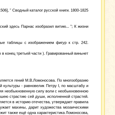
06], " Сводный каталог русской книги. 1800-1825
ский здесь Парнас изобразил витию... "; К жизни
ные таблицы с изображением фигур к стр. 242.
 в конец третьей части ). Гравированный виньнет
ляется гений М.В.Ломоносова. По мно­гообразию
 культуры - равнове­лик Петру I, по масштабу и
няя необыкновенную силу воли с необыкновенною
шею страстию сей души, исполнен­ной страстей.
бляется в историю отечества, утверждает правила
оружает махины, дарит художества мозаическими
лежит также ещё одна характеристика Ломоносова,