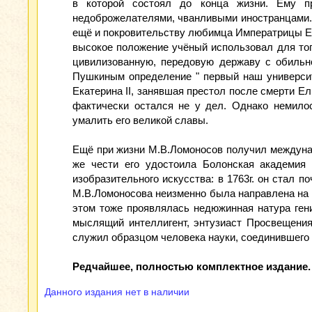
в которой состоял до конца жизни. Ему п
недоброжелателями, чванливыми иностранцами. О
ещё и покровительству любимца Императ­рицы Е
высокое положение учёный использовал для тог
цивилизованную, передовую державу с обильно
Пушкиным определение " первый наш университ
Екатерина II, занявшая престол после смерти Е
фактически остался не у дел. Однако немилос
умалить его великой славы.
Ещё при жизни М.В.Ломоносов получил междунар
же чести его удостоила Болонская академия 
изобразительного искусства: в 1763г. он стал 
М.В.Ломоносова неизменно была направ­лена на 
этом тоже проявлялась недюжинная натура гени
мыслящий интеллигент, энтузиаст Просвещени
служил образцом человека науки, соединившего в
Редчайшее, полностью комплектное издание.
Данного издания нет в наличии