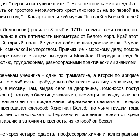
я: " первый наш университет ". Невероятной кажется судьба эт
ь от простого неграмотного крестьянского сына до первой ве
ия о том, " ...Как архангельский мужик По своей и Божьей воле 
Ломоносов ) родился 8 ноября 1711г. в семье зажиточного, но
тельно в ста пятидесяти километрах от Белого моря. Край этот
мый, гордый, полный чувства собственного достоинства. В ус
й, смекалкой и упорством. Привыкшие к морскому делу, помор
 море вместе с отцом выходил и Михайло. Природа и труд б
стью, трудолюбием, разнообразными практическими знаниями.
еменам учебника - один по грамматике, а второй по арифмет
" его учёно­сти, пробудили в нём неистовую тягу к знаниям,
бу в Москву. Там, выдав себя за дворянина, Ломоносов посту
рыт ), которую блестяще закончил, несмотря на нужду и лише­н
 направлен для продолжения образования сначала в Петербург
м преподавал философ Xристиан Вольф, по чьим трудам тогд
ько лет странствовал по Германии и Голландии, время от вре
гвардию и заточили в крепость, из которой он бежал.
уже через четыре года стал профессором химии и полноправным