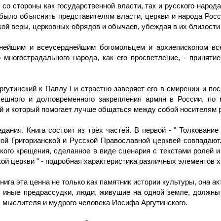
со стороны как государственной власти, так и русского народ
было объяснить представителям власти, церкви и народа Росс
ой веры, церковных обрядов и обычаев, убеждая в их близости 
нейшим и всеусерднейшим богомольцем и архиепископом всег
о многострадального народа, как его просветление, - принят
ргутинский к Павлу I и страстно заверяет его в смирении и п
ешного и долговременного закрепления армян в России, по 
ой и который помогает лучше общаться между собой носителям 
дания. Книга состоит из трёх частей. В первой - " Толковани
ой Григорианской и Русской Православной церквей совпадают.
ого крещения, сделанное в виде сценария с текстами ролей и п
ой церкви " - подробная характеристика различных элементов х
нига эта ценна не только как памятник истории культуры, она ак
 иные предрассудки, люди, живущие на одной земле, должны б
 мыслителя и мудрого человека Иосифа Аргутинского.