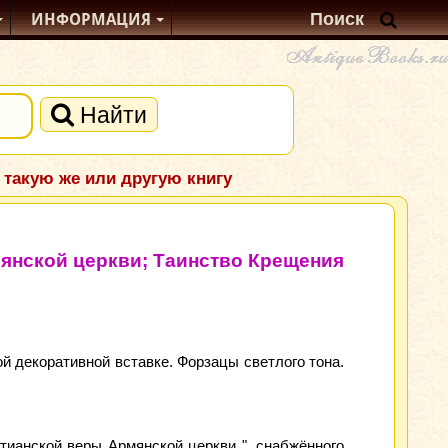
ИНФОРМАЦИЯ
Найти
 такую же или другую книгу
мянской церкви; Таинство Крещения
 декоративной вставке. Форзацы светлого тона.
истианской веры Армянской церкви ", снабжённого