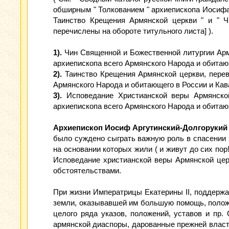
обширным " Толкованием " архиепископа Иосифа
Таинство Крещения Армянской церкви " и " Ч
перечислены на обороте титульного листа] ).
1).
Чин Священной и Божественной литургии Арм
архиепископа всего Армянского Народа и обитающе
2).
Таинство Крещения Армянской церкви, перев
Армянского Народа и обитающего в России и Кава
3).
Исповедание Христианской веры Армянской
архиепископа всего Армянского Народа и обитающе
Архиепископ Иосиф Аргутинский-Долгорукий
было суждено сыграть важную роль в спасении з
на основании которых жили ( и живут до сих по
Исповедание христианской веры Армянской цер
обстоятельствами.
При жизни Императрицы Екатерины II, поддержа
земли, оказывавшей им большую помощь, полож
целого ряда указов, положений, уставов и пр.
армянской диаспоры, дарованные прежней власть