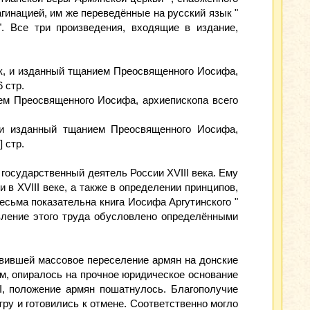
инацией, им же переведённые на русский язык "
. Все три произведения, входящие в издание,
к, и изданный тщанием Преосвященного Иосифа,
 стр.
ем Преосвященного Иосифа, архиепископа всего
 и изданный тщанием Преосвященного Иосифа,
 стр.
 государственный деятель России XVIII века. Ему
в XVIII веке, а также в определении принципов,
есьма показательна книга Иосифа Аргутинского "
вление этого труда обусловлено определёнными
овившей массовое переселение армян на донские
, опиралось на прочное юридическое основание
 I, положение армян пошатнулось. Благополучие
ру и готовились к отмене. Соответственно могло