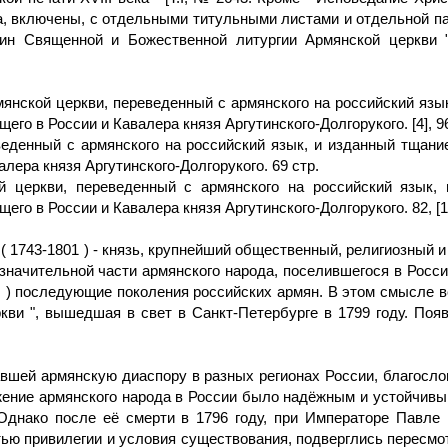
, включены, с отдельными титульными листами и отдельной паг
ин Священной и Божественной литургии Армянской церкви "
янской церкви, переведенный с армянского на российский язы
го в России и Кавалера князя Аргутинского-Долгорукого. [4], 96
еденный с армянского на российский язык, и изданный тщани
лера князя Аргутинского-Долгорукого. 69 стр.
 церкви, переведенный с армянского на российский язык,
го в России и Кавалера князя Аргутинского-Долгорукого. 82, [1]
( 1743-1801 ) - князь, крупнейший общественный, религиозный и
начительной части армянского народа, поселившегося в России 
р! ) последующие поколения российских армян. В этом смысле в
кви ", вышедшая в свет в Санкт-Петербурге в 1799 году. Поя
вшей армянскую диаспору в разных регионах России, благосл
ение армянского народа в России было надёжным и устойчивым
 Однако после её смерти в 1796 году, при Императоре Павле
ю привилегии и условия существования, подверглись пересмот