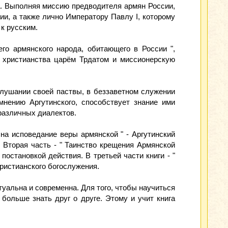
а. Выполняя миссию предводителя армян России,
ии, а также лично Императору Павлу I, которому
к русским.
о армянского народа, обитающего в России ",
ие христианства царём Трдатом и миссионерскую
ослушании своей паствы, в беззаветном служении
мнению Аргутинского, способствует знание ими
различных диалектов.
е на исповедание веры армянской " - Аргутинский
 Вторая часть - " Таинство крещения Армянской
остановкой действия. В третьей части книги - "
ристианского богослужения.
туальна и современна. Для того, чтобы научиться
ольше знать друг о друге. Этому и учит книга