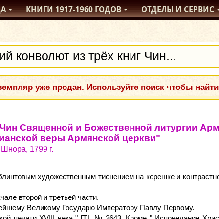
ДА
КНИГИ
1917-1960
ГОДОВ
ОТДЕЛЫ
И СЕРВИС
емпляр уже продан. Используйте поиск чтобы найти
г Чин Священной и Божественной литургии Ар
ианской веры Армянской церкви"
Шнора, 1799 г.
блинтовым художественным тиснением на корешке и контрастной
чале второй и третьей части.
ейшему Великому Государю Императору Павлу Первому.
кой печати XVIII века " [Т.I, № 2643. Кроме " Исповедание Хр