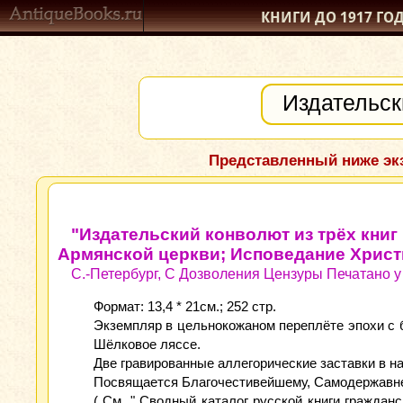
КНИГИ ДО 1917
ГО
Представленный ниже экз
"Издательский конволют из трёх кни
Армянской церкви; Исповедание Христ
С.-Петербург, С Дозволения Цензуры Печатано у 
Формат: 13,4 * 21см.; 252 стр.
Экземпляр в цельнокожаном переплёте эпохи с 
Шёлковое ляссе.
Две гравированные аллегорические заставки в на
Посвящается Благочестивейшему, Самодержавн
( См. " Сводный каталог русской книги гражданс