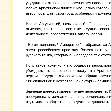
ухудшиться отношение к армянскому населению 
Иосиф Аргутинский пишет книгу, целью которой 
автор посвящает свой труд, особенности армянск
Иосиф Аргутинский, называя себя " вернопода
отмечает, как главное событие в судьбе своег
деятельность просветителя Святого Георгия.
" Богом венчанный Император ", - обращается А
армян российскому престолу. Возможности усп
русского языка, которым они овладевают с охот
Но главное, конечно, - это общность вероиспове
убеждает, что все основные постулаты Армянск
церкви " содержит живоописание обряда армянск
Чин священной и божественной литургии армянск
Значение данного издания трудно переоценить. К
преодолевать межнациональные, религиозные и
неутомимого общественного деятеля, дипломата,