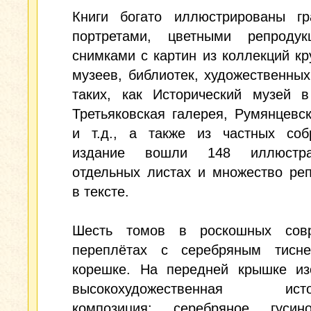
Книги богато иллюстрированы гр
портретами, цветными репроду
снимками с картин из коллекций к
музеев, библиотек, художественных
таких, как Исторический музей в
Третьяковская галерея, Румянцевс
и т.д., а также из частных соб
издание вошли 148 иллюстр
отдельных листах и множество ре
в тексте.
Шесть томов в роскошных сов
переплётах с серебряным тисн
корешке. На передней крышке из
высокохудожественная истор
композиция: серебряное гуси