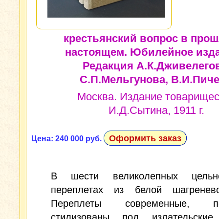
крестьянский вопрос в про
настоящем. Юбилейное изда
Редакция А.К.Дживелегов
С.П.Мельгунова, В.И.Пиче
Москва. Издание товарищес
И.Д.Сытина, 1911 г.
Оформить заказ
Цена: 240 000 руб.
В шести великолепных цельно
переплетах из белой шагренев
Переплеты современные, по
стилизованы под издательские