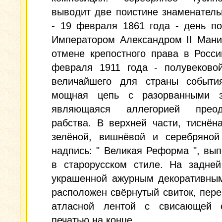
выводит две поистине знаменател
- 19 февраля 1861 года - день п
Императором Александром II Мани
отмене крепостного права в Росси
февраля 1911 года - полувеково
величайшего для страны событи
мощная цепь с разорванными з
являющаяся аллегорией преод
рабства. В верхней части, тиснён
зелёной, вишнёвой и серебряной 
надпись: " Великая Реформа ", вы
в старорусском стиле. На задней
украшенной ажурным декоративным
расположен свёрнутый свиток, пер
атласной лентой с свисающей с
печатью на конце.