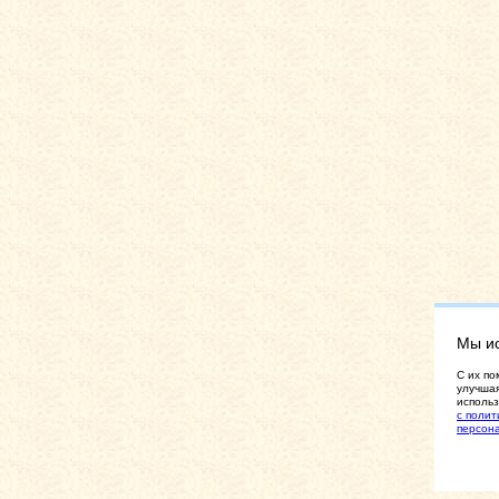
Мы и
C их по
улучшая
использ
с полит
персон