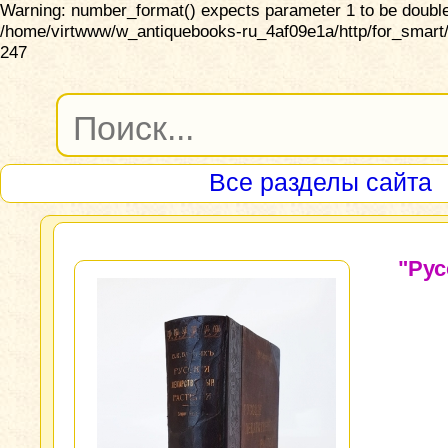
Warning: number_format() expects parameter 1 to be double,
/home/virtwww/w_antiquebooks-ru_4af09e1a/http/for_smart/
247
Все разделы сайта
"Рус