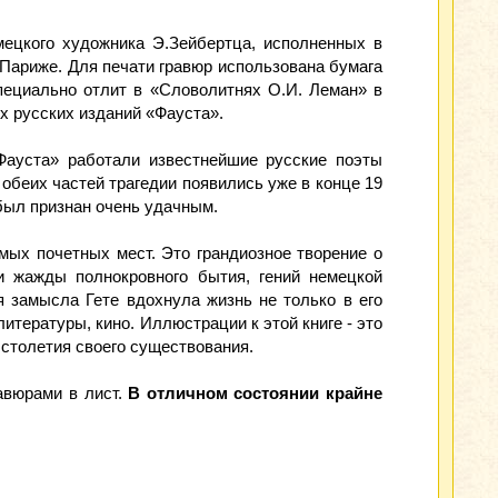
ецкого художника Э.Зейбертца, исполненных в
Париже. Для печати гравюр использована бумага
пециально отлит в «Словолитнях О.И. Леман» в
х русских изданий «Фауста».
Фауста» работали известнейшие русские поэты
обеих частей трагедии появились уже в конце 19
 был признан очень удачным.
амых почетных мест. Это грандиозное творение о
и жажды полнокровного бытия, гений немецкой
я замысла Гете вдохнула жизнь не только в его
итературы, кино. Иллюстрации к этой книге - это
 столетия своего существования.
равюрами в лист.
В отличном состоянии крайне