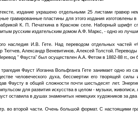
ексте, издание украшено отдельными 25 листами гравюр нем
ные гравированные пластины для этого издания изготовлены в 
фабрикой К. П. Печаткина в Красном селе. Наборный шрифт с
итым русским издательским домом А.Ф. Маркс, - одно из лучши
ого наследия И.В. Гете. Над переводом отдельных частей «
 Тютчев, Александр Веневитинов, Алексей Толстой. Переводы 
еревод " Фауста" был осуществлен А.А. Фетом в 1882-88 гг., он
 трагедия Фауст Иоганна Вольфганга Гете занимает одно из с
ществе человеческого духа, бессмертии его творящей силы 
дав Фаусту в общей сложности почти шестьдесят лет. Энерги
ульсом для развития искусства в целом - музыки, живописи, л
ауст оставила в душах знаменитых немецких художников за два
 стр. во второй части. Очень большой формат. С настоящими г