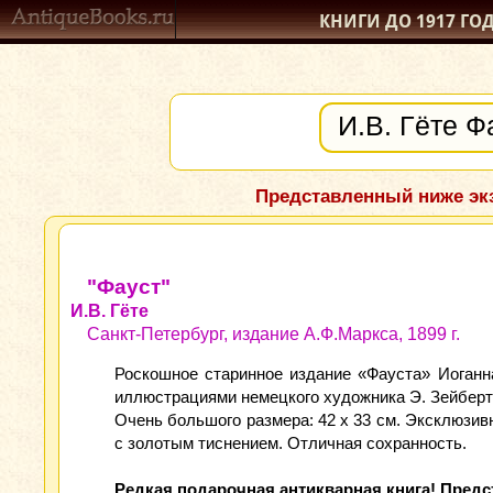
КНИГИ ДО 1917
ГО
Представленный ниже экз
"Фауст"
И.В. Гёте
Санкт-Петербург, издание А.Ф.Маркса, 1899 г.
Роскошное старинное издание «Фауста» Иоганн
иллюстрациями немецкого художника Э. Зейберт
Очень большого размера: 42 x 33 см. Эксклюзи
с золотым тиснением. Отличная сохранность.
Редкая подарочная антикварная книга! Пред