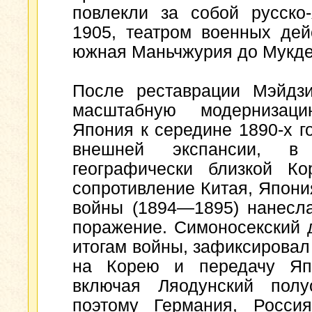
повлекли за собой русско
1905, театром военных дей
южная Маньчжурия до Мукде
После реставрации Мэйдзи
масштабную модернизаци
Япония к середине 1890-х г
внешней экспансии, 
географически близкой Ко
сопротивление Китая, Япони
войны (1894—1895) нанесл
поражение. Симоносекский 
итогам войны, зафиксировал 
на Корею и передачу Япо
включая Ляодунский полу
поэтому Германия, Росси