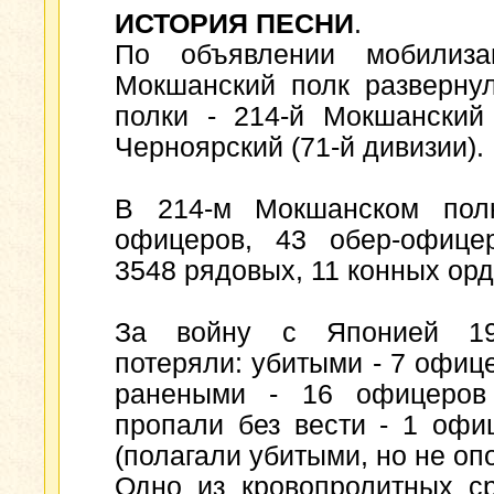
ИСТОРИЯ ПЕСНИ
.
По объявлении мобилиз
Мокшанский полк разверну
полки - 214-й Мокшанский 
Черноярский (71-й дивизии).
В 214-м Мокшанском полк
офицеров, 43 обер-офицер
3548 рядовых, 11 конных орд
За войну с Японией 190
потеряли: убитыми - 7 офиц
ранеными - 16 офицеров
пропали без вести - 1 офи
(полагали убитыми, но не оп
Одно из кровопролитных с