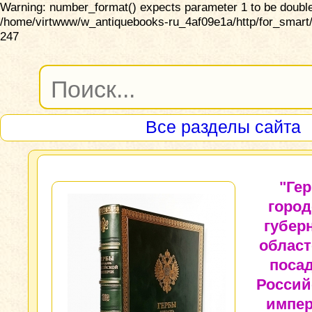
Warning: number_format() expects parameter 1 to be double,
/home/virtwww/w_antiquebooks-ru_4af09e1a/http/for_smart/
247
Все разделы сайта
"Ге
город
губер
област
поса
Россий
импер