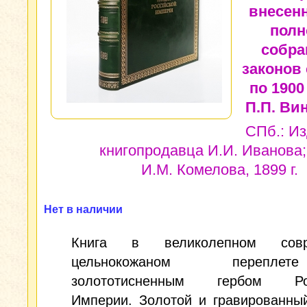
внесен
полн
собра
законов 
по 1900
П.П. Ви
СПб.: И
книгопродавца И.И. Иванова;
И.М. Комелова, 1899 г.
Нет в наличии
Книга в великолепном совр
цельнокожаном переп
золототисненным гербом Рос
Империи. Золотой и гравированны