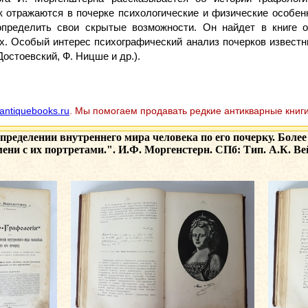
ак отражаются в почерке психологические и физические особен
определить свои скрытые возможности. Он найдет в книге о
. Особый интерес психографический анализ почерков известных
Достоевский, Ф. Ницше и др.).
antiquebooks.ru
. Мы помогаем продавать редкие антикварные книги
определении внутреннего мира человека по его почерку. Бол
ени с их портретами.". И.Ф. Моргенстерн. СПб: Тип. А.К. Вей