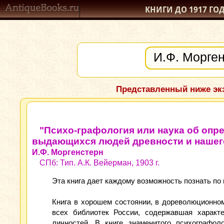
КНИГИ ДО 1917
ГО
Представленный ниже экз
"Психо-графология или наука об опре
выдающихся людей древности и нашего
И.Ф. Моргенстерн
СПб: Тип. А.К. Вейерман, 1903 г.
Эта книга дает каждому возможность познать по п
Книга в хорошем состоянии, в дореволюционно
всех библиотек России, содержавшая характе
личностей. В книге знаменитого психографол