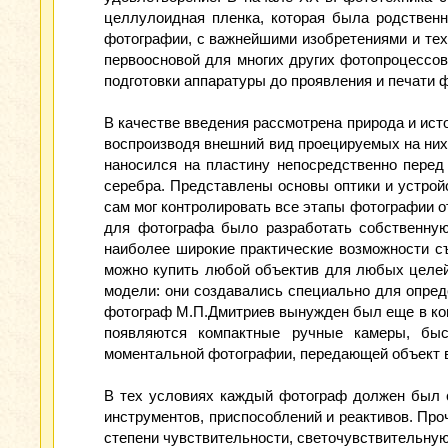
целлулоидная пленка, которая была родственн
фотографии, с важнейшими изобретениями и тех
первоосновой для многих других фотопроцессов
подготовки аппаратуры до проявления и печати 
В качестве введения рассмотрена природа и ист
воспроизводя внешний вид проецируемых на них 
наносился на пластину непосредственно перед
серебра. Представлены основы оптики и устрой
сам мог контролировать все этапы фотографии о
для фотографа было разработать собственную
наиболее широкие практические возможности с
можно купить любой объектив для любых целей
модели: они создавались специально для опред
фотограф М.П.Дмитриев вынужден был еще в конце
появляются компактные ручные камеры, бы
моментальной фотографии, передающей объект 
В тех условиях каждый фотограф должен был с
инструментов, приспособлений и реактивов. Пр
степени чувствительности, светочувствительную