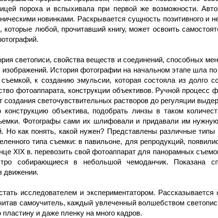
ицей пороха и вспыхивала при первой же возможности. Авто
ническими новинками. Раскрывается сущность позитивного и н
, которые любой, прочитавший книгу, может освоить самостоя
фотографий.
ория светописи, свойства веществ и соединений, способных мен
изображений. История фотографии на начальном этапе шла по 
 съемкой, к созданию эмульсии, которая состояла из долго 
ство фотоаппарата, конструкции объективов. Ручной процесс 
т создания светочувствительных растворов до регуляции выде
 конструкцию объектива, подобрать линзы в таком количест
ъемки. Фотографы сами их шлифовали и придавали им нужную 
. Но как понять, какой нужен? Представлены различные типы
еленного типа съемки: в павильоне, для репродукций, появил
 XIX в. перевозить свой фотоаппарат для панорамных съемок н
стро собирающиеся в небольшой чемоданчик. Показана сп
в движении.
тать исследователем и экспериментатором. Рассказывается 
очитав самоучитель, каждый увлеченный волшебством светопи
 пластину и даже пленку на много кадров.