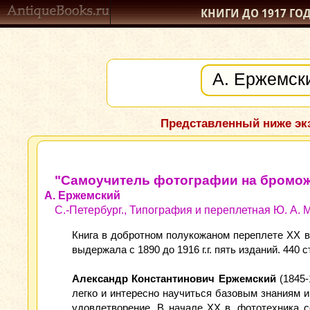
КНИГИ ДО 1917
ГО
Представленный ниже экз
"Самоучитель фотографии на бромож
А. Ержемский
С.-Петербург., Типография и переплетная Ю. А. М
Книга в добротном полукожаном переплете XX ве
выдержала с 1890 до 1916 г.г. пять изданий. 440 
Александр Константинович Ержемский
(1845-
легко и интересно научиться базовым знаниям
удовлетворение. В начале ХХ в. фототехника 