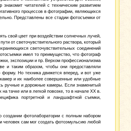
р знакомит читателей с техническим развитием
егативного процессов в фотографии, являющихся
тельно. Представлены все стадии фотосъемки от
ять свой цвет при воздействии солнечных лучей,
пути от светочувствительного раствора, который
сохраняющихся светочувствительных соединений
фотосъемки имел то преимущество, что фотограф
ржки, экспозиции и пр. Верхом профессионализма
ве и таким образом, чтобы они предоставляли
форму. Но техника движется вперед, и вот уже
 камер и их наиболее совершенные или удобные
ись ручные и дорожные камеры. Если знаменитый
а тачке или в легкой повозке, то в начале ХХ в.
ецифика портретной и ландшафтной съемки,
о создании фотолаборатории с полным набором
си человек сам мог создать фотоэмульсию любой