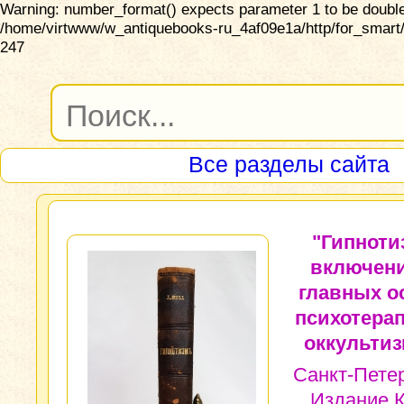
Warning: number_format() expects parameter 1 to be double,
/home/virtwww/w_antiquebooks-ru_4af09e1a/http/for_smart/
247
Все разделы сайта
"Гипноти
включен
главных о
психотера
оккультиз
Санкт-Петер
Издание К