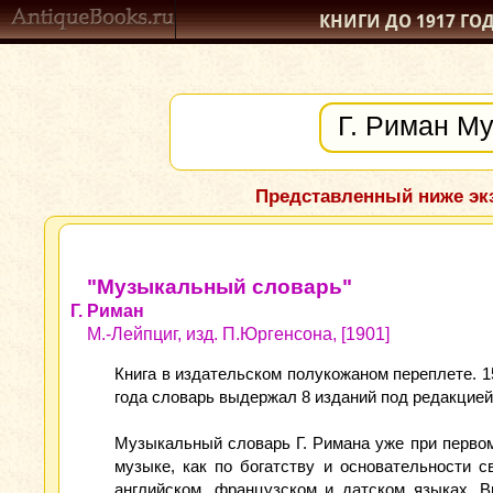
КНИГИ ДО 1917
ГО
Представленный ниже экз
"Музыкальный словарь"
Г. Риман
М.-Лейпциг, изд. П.Юргенсона, [1901]
Книга в издательском полукожаном переплете. 15
года словарь выдержал 8 изданий под редакцией 
Музыкальный словарь Г. Римана уже при перво
музыке, как по богатству и основательности с
английском, французском и датском языках. 