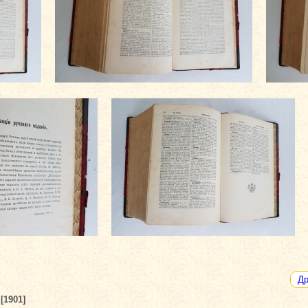
Др
[1901]