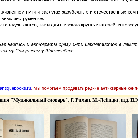
 жизненном пути и заслугах зарубежных и отечественных компо
льных инструментов.
стов-музыкантов, так и для широкого круга читателей, интерес
ная надпись и автографы сразу 6-ти шахматистов в память
ельму Самуиловичу Шнеккенберг.
antiquebooks.ru
. Мы помогаем продавать редкие антикварные книги
ания
"Музыкальный словарь". Г. Риман. М.-Лейпциг, изд. П.Ю