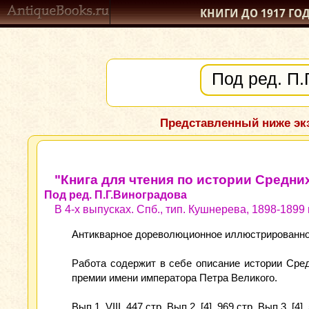
КНИГИ ДО 1917
ГО
Представленный ниже экз
"Книга для чтения по истории Средни
Под ред. П.Г.Виноградова
В 4-х выпусках. Спб., тип. Кушнерева, 1898-1899 г
Антикварное дореволюционное иллюстрированное 
Работа содержит в себе описание истории Сре
премии имени императора Петра Великого.
Вып.1. VIII, 447 стр. Вып.2. [4], 969 стр. Вып.3. [4],