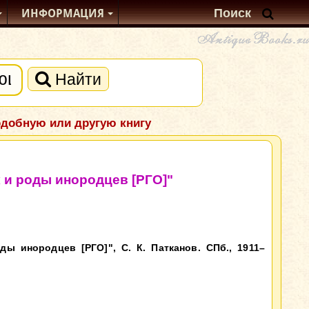
ИНФОРМАЦИЯ
Найти
одобную или другую книгу
 и роды инородцев [РГО]"
ы инородцев [РГО]", С. К. Патканов. СПб., 1911–