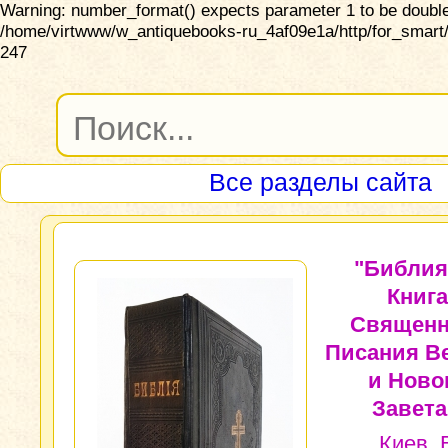
Warning: number_format() expects parameter 1 to be double,
/home/virtwww/w_antiquebooks-ru_4af09e1a/http/for_smart/
247
Все разделы сайта
"Библия
Книга
Священн
Писания Ве
и Ново
Завета
Киев. 