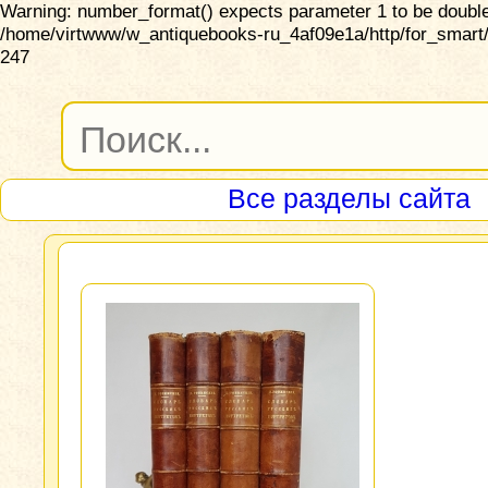
Warning: number_format() expects parameter 1 to be double,
/home/virtwww/w_antiquebooks-ru_4af09e1a/http/for_smart/
247
Все разделы сайта