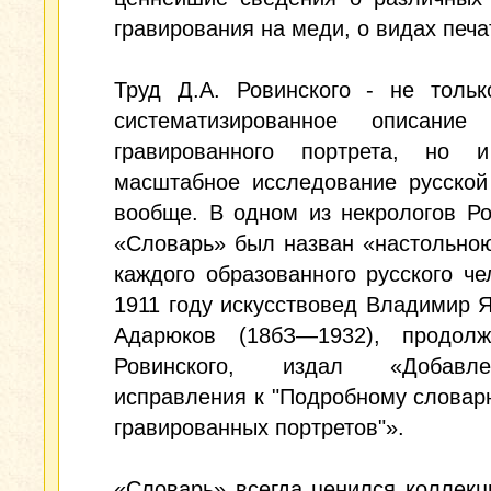
гравирования на меди, о видах печа
Труд Д.А. Ровинского - не тольк
систематизированное описание 
гравированного портрета, но 
масштабное исследование русской
вообще. В одном из некрологов Р
«Словарь» был назван «настольно
каждого образованного русского че
1911 году искусствовед Владимир 
Адарюков (18бЗ—1932), продол
Ровинского, издал «Добав
исправления к "Подробному словар
гравированных портретов"».
«Словарь» всегда ценился коллек