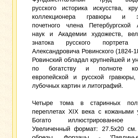
русского историка искусства, кр
коллекционера гравюры и эс
почетного члена Петербургской 
наук и Академии художеств, вел
знатока русского портрета 
Александровича Ровинского (1824-18
Ровинский обладал крупнейшей и у
по богатству и полноте кол
европейской и русской гравюры,
лубочных картин и литографий.
Четыре тома в старинных пол
переплетах XIX века с кожаными 
Богато иллюстрированное и
Увеличенный формат: 27.5x20 см.
обрезы. Форзацы - 'Павлинье