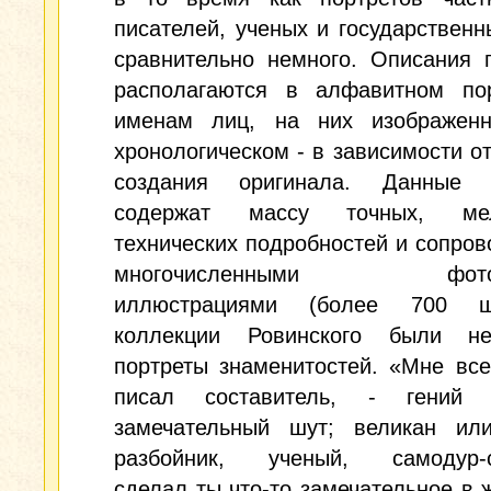
писателей, ученых и государствен
сравнительно немного. Описания 
располагаются в алфавитном по
именам лиц, на них изображен
хронологическом - в зависимости о
создания оригинала. Данные 
содержат массу точных, мел
технических подробностей и сопро
многочисленными фотот
иллюстрациями (более 700 ш
коллекции Ровинского были н
портреты знаменитостей. «Мне все
писал составитель, - гений
замечательный шут; великан или
разбойник, ученый, самодур-с
сделал ты что-то замечательное в 