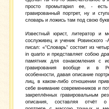
просто промытарил ее, - ест
гравированный портрет, ну и сту
словарь и ложись там под свою букв
Известный юрист, литератор и ме
сослуживец и ученик Ровинского -
писал: «"Словарь" состоит из четы
in quarto и представляет собою др
памятник для ознакомления с ис
гравирования вообще и в Р
особенности, давая описание портр
лиц, в каком-либо отношении при
себе внимание современников и по
закреплённых гравировальным рез
описания, составляя отчёт о
портрете с массою точных и ме