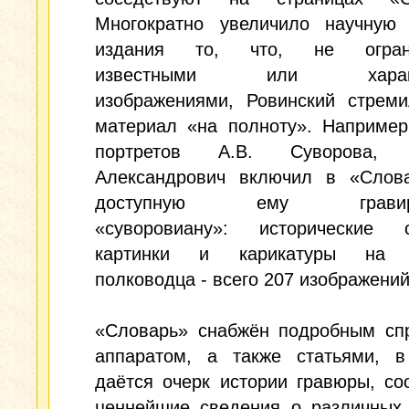
Многократно увеличило научную 
издания то, что, не ограни
известными или характ
изображениями, Ровинский стреми
материал «на полноту». Например
портретов А.В. Суворова, 
Александрович включил в «Слов
доступную ему гравиро
«суворовиану»: исторические 
картинки и карикатуры на в
полководца - всего 207 изображений
«Словарь» снабжён подробным сп
аппаратом, а также статьями, в
даётся очерк истории гравюры, с
ценнейшие сведения о различных 