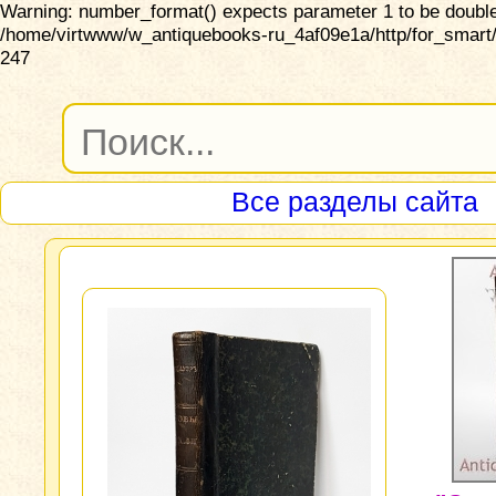
Warning: number_format() expects parameter 1 to be double,
/home/virtwww/w_antiquebooks-ru_4af09e1a/http/for_smart/
247
Все разделы сайта