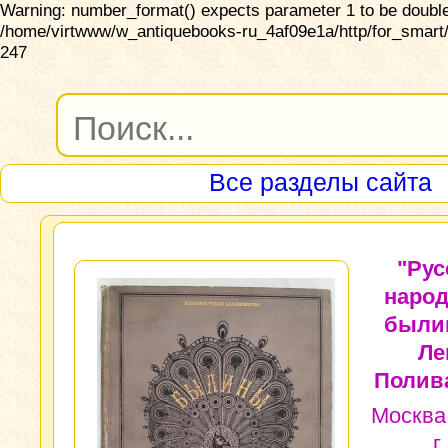
Warning: number_format() expects parameter 1 to be double,
/home/virtwww/w_antiquebooks-ru_4af09e1a/http/for_smart/
247
Все разделы сайта
"Рус
наро
были
Ле
Полив
Москва
г.