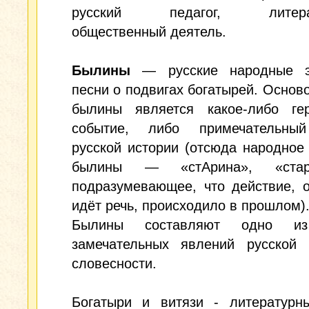
русский педагог, литерат
общественный деятель.
Былины
— русские народные э
песни о подвигах богатырей. Основ
былины является какое-либо гер
событие, либо примечательны
русской истории (отсюда народное
былины — «стАрина», «стари
подразумевающее, что действие, 
идёт речь, происходило в прошлом)
Былины составляют одно и
замечательных явлений русской 
словесности.
Богатыри и витязи - литературны