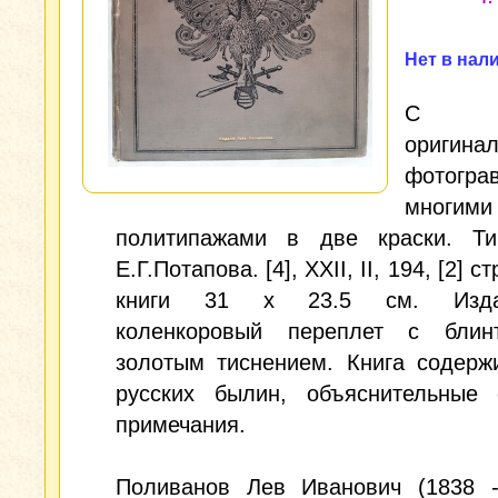
Нет в нал
С т
оригина
фотогра
многими
политипажами в две краски. Ти
Е.Г.Потапова. [4], XXII, II, 194, [2] с
книги 31 х 23.5 см. Издат
коленкоровый переплет с бли
золотым тиснением. Книга содерж
русских былин, объяснительные 
примечания.
Поливанов Лев Иванович (1838 -