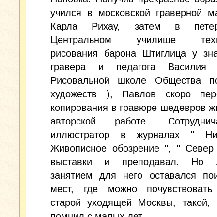
учился в московской граверной м
Карла Рихау, затем в петерб
Центральном училище техни
рисования барона Штиглица у зна
гравера и педагога Василия
Рисовальной школе Общества п
художеств ), Павлов скоро пе
копирования в гравюре шедевров ж
авторской работе. Сотрудни
иллюстратор в журналах " Ни
Живописное обозрение ", " Север
выставки и преподавал. Но 
занятием для него оставался пои
мест, где можно почувствовать
старой уходящей Москвы, такой, 
помнил с малых лет.