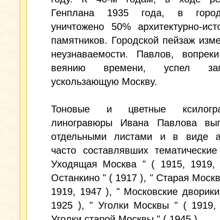
Генплана 1935 года, в горо
уничтожено 50% архитектурно-ист
памятников. Городской пейзаж изм
неузнаваемости. Павлов, вопрек
веянию времени, успел запе
ускользающую Москву.
Тоновые и цветные ксилог
линогравюры Ивана Павлова вып
отдельными листами и в виде а
часто составлявших тематические
Уходящая Москва " ( 1915, 1919, 
Останкино " ( 1917 ), " Старая Москв
1919, 1947 ), " Московские дворики 
1925 ), " Уголки Москвы " ( 1919, 
Уголки старой Москвы " ( 1945 ).