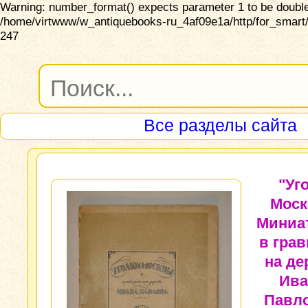
Warning: number_format() expects parameter 1 to be double,
/home/virtwww/w_antiquebooks-ru_4af09e1a/http/for_smart/
247
Все разделы сайта
"Уг
Моск
Миниа
в гра
на де
Ива
Павло