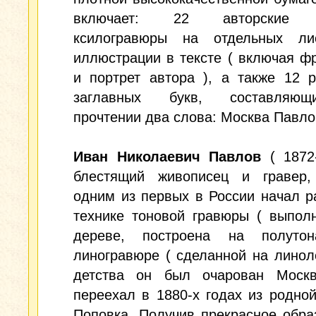
включает: 22 авторские 
ксилогравюры на отдельных ли
иллюстрации в тексте ( включая ф
и портрет автора ), а также 12 
заглавных букв, составляю
прочтении два слова: Москва Павло
Иван Николаевич Павлов
( 1872-
блестящий живописец и гравер,
одним из первых в России начал р
технике тоновой гравюры ( выпол
дереве, построена на полуто
линогравюре ( сделанной на линол
детства он был очарован Москв
переехал в 1880-х годах из родно
Поповка. Получив прекрасное обра