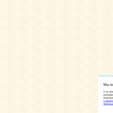
Мы и
C их по
улучшая
использ
с полит
персон