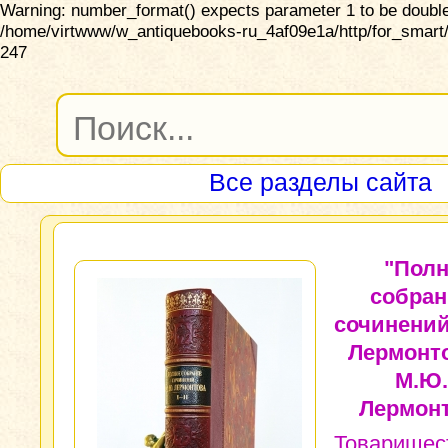
Warning: number_format() expects parameter 1 to be double,
/home/virtwww/w_antiquebooks-ru_4af09e1a/http/for_smart/
247
Все разделы сайта
"Пол
собран
сочинений
Лермонто
М.Ю.
Лермонт
Товарищес