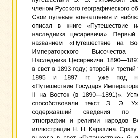
членом Русского географического о
Свои путевые впечатления и набл
описал в книге «Путешествие н
наследника цесаревича». Первый
названием «Путешествие на Во
Императорского Высочества Г
Наследника Цесаревича. 1890—189
в свет в 1893 году; второй и третий
1895 и 1897 гг. уже под на
«Путешествие Государя Император
II на Восток (в 1890—1891)». Усп
способствовали текст Э. Э. Ухт
содержавший сведения по и
этнографии и религии народов Во
иллюстрации Н. Н. Каразина. Сразу
выхода в свет «Путешествие» был