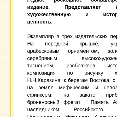
издание. Представляет б
художественную и истори
ценность.
Экземпляр в трёх издательских пе
На передней крышке, укр
арабесковым орнаментом, зо
серебряным высокохудожес
тиснением, изображена истор
композиция по рисунку ху
Н.Н.Каразина: к берегам Востока, 
на земле мифическим и невоз
сфинксом, на закате прибл
броненосный фрегат " Память А
наследником Российского п
Цесаревичем Николаем Александ