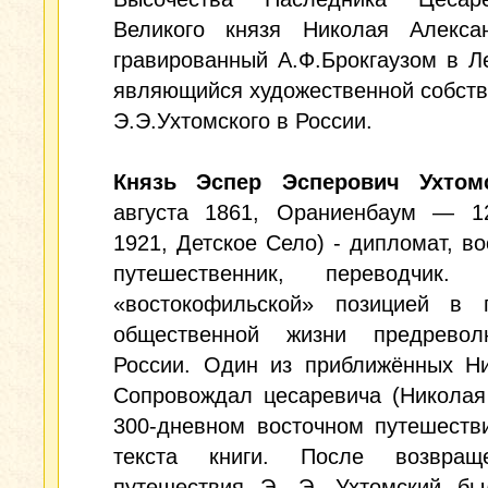
Великого князя Николая Алексан
гравированный А.Ф.Брокгаузом в Л
являющийся художественной собст
Э.Э.Ухтомского в России.
Князь Эспер Эсперович Ухтом
августа 1861, Ораниенбаум — 1
1921, Детское Село) - дипломат, во
путешественник, переводчик. 
«востокофильской» позицией в 
общественной жизни предревол
России. Один из приближённых Ни
Сопровождал цесаревича (Николая 
300-дневном восточном путешеств
текста книги. После возвращ
путешествия Э. Э. Ухтомский бы