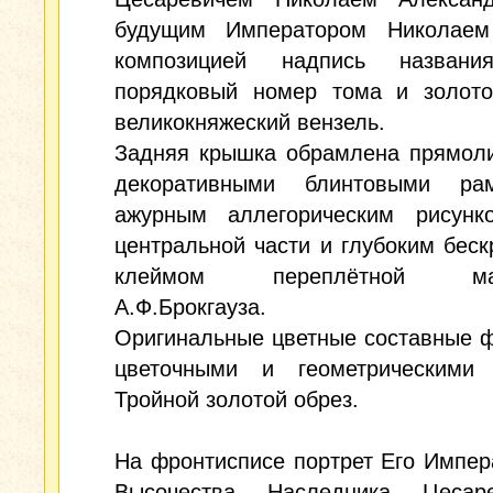
будущим Императором Николаем
композицией надпись названи
порядковый номер тома и золото
великокняжеский вензель.
Задняя крышка обрамлена прямол
декоративными блинтовыми ра
ажурным аллегорическим рисун
центральной части и глубоким бес
клеймом переплётной мас
А.Ф.Брокгауза.
Оригинальные цветные составные 
цветочными и геометрическими 
Тройной золотой обрез.
На фронтисписе портрет Его Импер
Высочества Наследника Цесар