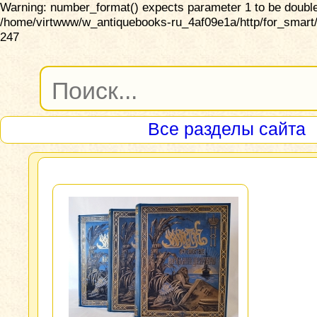
Warning: number_format() expects parameter 1 to be double,
/home/virtwww/w_antiquebooks-ru_4af09e1a/http/for_smart/
247
Все разделы сайта