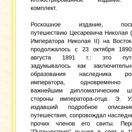
комплект.
Роскошное издание, посв
путешествию Цесаревича Николая 
Императора Николая II) на Восток
продолжалось с 23 октября 1890
августа 1891 г.: это путе
задумывалось как заключитель
образования наследника росс
императора, одновременно 
важнейшим дипломатическим ш
стороны императора-отца. Э. Ух
издавший подробное описани
путешествия, сопровождал наследн
прочих членов его свиты. Пе
"Путешествия" вышел в свет в 18