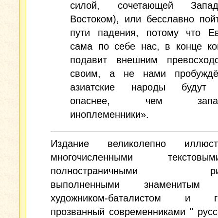
силой, сочетающей Зап
Востоком), или бесславно пой
пути падения, потому что Е
сама по себе нас, в конце ко
подавит внешним превосход
своим, а не нами пробуждё
азиатские народы будут
опаснее, чем запад
иноплеменники».
Издание великолепно иллюстр
многочисленными тексто
полностраничными рису
выполненными знаменитым 
художником-баталистом и гр
прозванный современниками " рус