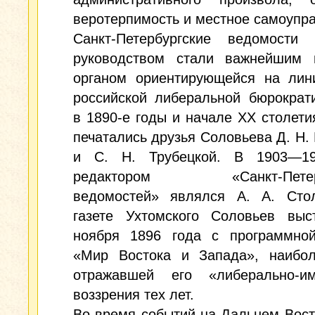
веротерпимость и местное самоупр
Санкт-Петербургские ведомости
руководством стали важнейшим 
органом ориентирующейся на лин
российской либеральной бюрократ
в 1890-е годы и начале XX столети
печатались друзья Соловьева Д. Н.
и С. Н. Трубецкой. В 1903—1
редактором «Санкт-Петерб
ведомостей» являлся А. А. Сто
газете Ухтомского Соловьев выс
ноября 1896 года с программной
«Мир Востока и Запада», наибол
отражавшей его «либерально-им
воззрения тех лет.
Во время событий на Дальнем Вост