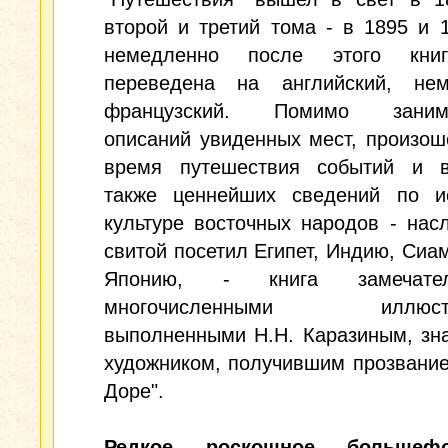
второй и третий тома - в 1895 и 1
немедленно после этого кни
переведена на английский, не
французский. Помимо занима
описаний увиденных мест, произо
время путешествия событий и в
также ценнейших сведений по и
культуре восточных народов - нас
свитой посетил Египет, Индию, Сиам
Японию, - книга замечат
многочисленными иллюстр
выполненными Н.Н. Каразиным, зн
художником, получившим прозвание
Доре".
Редкое роскошное большефо