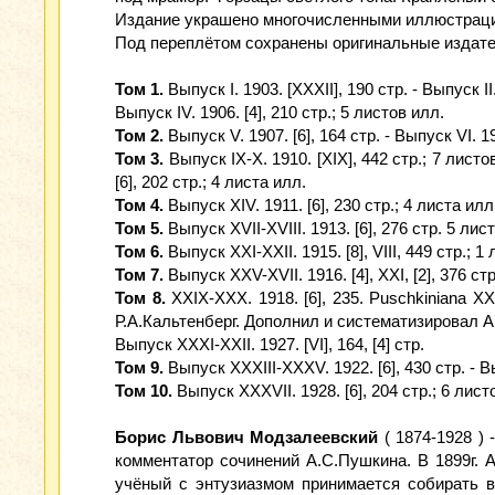
Издание украшено многочисленными иллюстрациям
Под переплётом сохранены оригинальные издате
Том 1.
Выпуск I. 1903. [XXXII], 190 стр. - Выпуск II. 
Выпуск IV. 1906. [4], 210 стр.; 5 листов илл.
Том 2.
Выпуск V. 1907. [6], 164 стр. - Выпуск VI. 190
Том 3.
Выпуск IX-X. 1910. [XIX], 442 стр.; 7 листов 
[6], 202 стр.; 4 листа илл.
Том 4.
Выпуск XIV. 1911. [6], 230 стр.; 4 листа илл.
Том 5.
Выпуск XVII-XVIII. 1913. [6], 276 стр. 5 лист
Том 6.
Выпуск XXI-XXII. 1915. [8], VIII, 449 стр.; 1 
Том 7.
Выпуск XXV-XVII. 1916. [4], XXI, [2], 376 стр
Том 8.
XXIX-XXX. 1918. [6], 235. Puschkiniana 
Р.А.Кальтенберг. Дополнил и систематизировал А.
Выпуск XXXI-XXII. 1927. [VI], 164, [4] стр.
Том 9.
Выпуск XXXIII-XXXV. 1922. [6], 430 стр. - Вы
Том 10.
Выпуск XXXVII. 1928. [6], 204 стр.; 6 лист
Борис Львович Модзалеевский
( 1874-1928 ) 
комментатор сочинений А.С.Пушкина. В 1899г.
учёный с энтузиазмом принимается собирать в