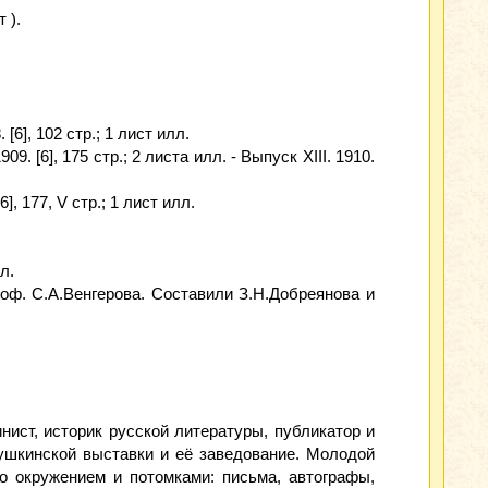
 ).
. [6], 102 стр.; 1 лист илл.
09. [6], 175 стр.; 2 листа илл. - Выпуск XIII. 1910.
6], 177, V стр.; 1 лист илл.
л.
проф. С.А.Венгерова. Составили З.Н.Добреянова и
инист, историк русской литературы, публикатор и
ушкинской выставки и её заведование. Молодой
о окружением и потомками: письма, автографы,