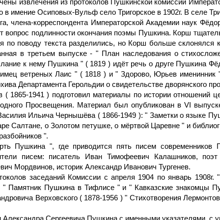
чены извлечения из протоколов Пушкинской комиссии Император
го в имение Осиповых-Вульф село Тригорское в 1902г. В селе Тр
га, члена-корреспондента Императорской Академии наук Фёдора
т вопрос подлинности окончания поэмы Пушкина. Корш тщатель
 по поводу текста разделились, но Корш больше склонялся к 
анная в третьем выпуске - " План наследования о стихосло
лание к нему Пушкина " ( 1819 ) идёт речь о друге Пушкина Фё
ец ветреных Лаис " ( 1818 ) и " Здорово, Юрьев именинник "
Архива Департамента Герольдии о свидетельстве дворянского п
( 1865-1941 ) подготовил материалы по истории отношений ц
дного Просвещения. Материал был опубликован в VI выпуске 
силия Ильича Чернышёва ( 1866-1949 ): " Заметки о языке Пу
е Салтане, о Золотом петушке, о мёртвой Царевне " и библио
разбойников ".
рть Пушкина ", где приводится пять писем современников 
ители писем: писатель Иван Тимофеевич Калашников, поэт
вич Мордвинов, историк Александр Иванович Тургенев.
токолов заседаний Комиссии с апреля 1904 по январь 1908г. "
) " Памятник Пушкина в Тифлисе " и " Кавказские знакомцы 
ндровича Верховского ( 1878-1956 ) " Стихотворения Лермонто
и Александра Сергеевича Пушкина с именными указателями, с ук