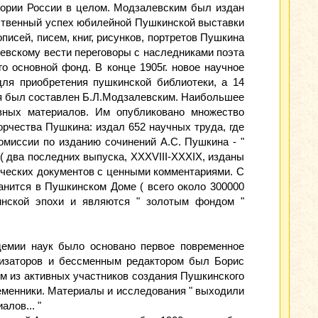
стории России в целом. Модзалевским был издан
ественный успех юбилейной Пушкинской выставки
исей, писем, книг, рисунков, портретов Пушкина
левскому вести переговоры с наследниками поэта
о основной фонд. В конце 1905г. новое научное
ля приобретения пушкинской библиотеки, а 14
ия был составлен Б.Л.Модзалевским. Наибольшее
вных материалов. Им опубликовано множество
орчества Пушкина: издал 652 научных труда, где
миссии по изданию сочинений А.С. Пушкина - "
 ( два последних выпуска, XXXVIII-XXXIX, изданы
ических документов с ценными комментариями. С
ранится в Пушкинском Доме ( всего около 300000
инской эпохи и являются " золотым фондом "
демии наук было основано первое повременное
низаторов и бессменным редактором был Борис
м из активных участников создания Пушкинского
временники. Материалы и исследования " выходили
лов... "