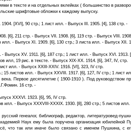
и в тексте и на отдельных вклейках ( большинство в разворот
льские шрифтовые обложки к каждому выпуску.
1904. [XVI], 90 стр.; 1 лист илл. - Выпуск III. 1905. [4], 138 стр. -
8. [6], 211 стр. - Выпуск VII. 1908. [6], 119 стр. - Выпуск VIII. 1908
илл. - Выпуск XI. 1909. [6], 130 стр.; 3 листа илл. - Выпуск XII. 19
 - Выпуск XV. 1911. [6], 187 стр.; 1 лист илл. - Выпуск XVI. 1913. [
ов илл, 19 рис. в тексте. - Выпуск XIX-XX. 1914. [6], 347, IV, стр.
лист илл. - Выпуск XXIII-XXIV. 1916. [VI], 323, IV стр.
.; 15 листов илл. - Выпуск XXVIII. 1917. [6], 127, IV стр.; 1 лист ил
XX века. Первое десятилетие ( 1900-1910 ). Под руководством 
Г.Фомин. 16 стр. -
пуск XXXVI. 1923. [6], 95, IV стр.
ов илл. - Выпуск XXXVIII-XXXIX. 1930. [8], 280 стр.; 5 листов илл.
- русский генеалог, библиограф, редактор, литературовед-пушк
 Академией Наук ему была поручена организация юбилейной П
сё, что так или иначе было связано с именем Пушкина, с ег