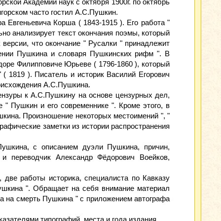
ской Академии наук с октября 1900г. по октябрь
игорском часто гостил А.С.Пушкин.
 Евгеньевича Корша ( 1843-1915 ). Его работа "
но анализирует текст окончания поэмы, который
версии, что окончание " Русалки " принадлежит
жении Пушкина и словаря Пушкинских рифм ". В
доре Филипповиче Юрьеве ( 1796-1860 ), который
 ( 1819 ). Писатель и историк Василий Егорович
роисхождения А.С.Пушкина.
ензуры к А.С.Пушкину на основе цензурных дел,
" Пушкин и его современнике ". Кроме этого, в
шкина. Произношение некоторых местоимений ", "
графические заметки из истории распространения
Пушкина, с описанием дуэли Пушкина, причин,
 и переводчик Александр Фёдорович Воейков,
, две работы историка, специалиста по Кавказу
Пушкина ". Обращает на себя внимание материал
ва на смерть Пушкина " с приложением автографа
азателями типографий, места и года издания.