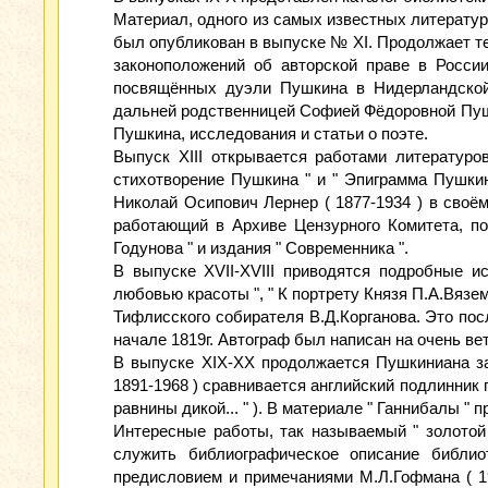
Материал, одного из самых известных литературо
был опубликован в выпуске № XI. Продолжает те
законоположений об авторской праве в России
посвящённых дуэли Пушкина в Нидерландской 
дальней родственницей Софией Фёдоровной Пушки
Пушкина, исследования и статьи о поэте.
Выпуск XIII открывается работами литературо
стихотворение Пушкина " и " Эпиграмма Пушки
Николай Осипович Лернер ( 1877-1934 ) в своём
работающий в Архиве Цензурного Комитета, по
Годунова " и издания " Современника ".
В выпуске XVII-XVIII приводятся подробные и
любовью красоты ", " К портрету Князя П.А.Вязе
Тифлисского собирателя В.Д.Корганова. Это пос
начале 1819г. Автограф был написан на очень ве
В выпуске XIX-XX продолжается Пушкиниана за 
1891-1968 ) сравнивается английский подлинник п
равнины дикой... " ). В материале " Ганнибалы 
Интересные работы, так называемый " золотой
служить библиографическое описание библио
предисловием и примечаниями М.Л.Гофмана ( 191