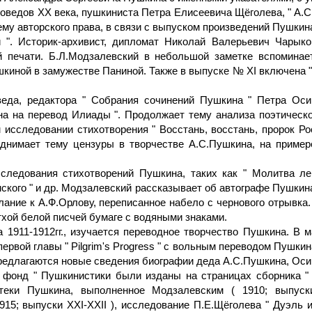
ведов XX века, пушкиниста Петра Елисеевича Щёголева, " А.С.
му авторского права, в связи с выпуском произведений Пушкина
 ". Историк-архивист, дипломат Николай Валерьевич Чарыко
печати. Б.Л.Модзалевский в небольшой заметке вспоминае
ной в замужестве Паниной. Также в выпуске № XI включена " П
веда, редактора " Собрания сочинений Пушкина " Петра Оси
на на перевод Илиады ". Продолжает тему анализа поэтичес
 исследовании стихотворения " Восстань, восстань, пророк Рос
днимает тему цензуры в творчестве А.С.Пушкина, на пример
сследования стихотворений Пушкина, таких как " Молитва ле
мского " и др. Модзалевский рассказывает об автографе Пушкин
лание к А.Ф.Орлову, переписанное набело с чернового отрывка.
тхой белой писчей бумаге с водяными знаками.
1911-1912гг., изучается переводное творчество Пушкина. В м
ервой главы " Pilgrim's Progress " с вольным переводом Пушкина
" предлагаются новые сведения биографии деда А.С.Пушкина, Ос
 фонд " Пушкинистики были изданы на страницах сборника "
теки Пушкина, выполненное Модзалевским ( 1910; выпуск
5; выпуски XXI-XXII ), исследование П.Е.Щёголева " Дуэль и