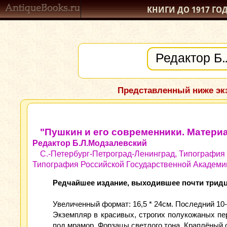
КНИГИ ДО 1917
ГО
Представленный ниже экз
"Пушкин и его современники. Материал
Редактор Б.Л.Модзалевский
С.-Петербург-Петроград-Ленинград, Типографи
Типография Российской Государственной Академии,
Редчайшее издание, выходившее почти тридца
Увеличенный формат: 16,5 * 24см. Последний 10-
Экземпляр в красивых, строгих полукожаных пе
под мрамор. Форзацы светлого тона. Краплёный 