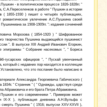
Пушкин - в политическом процессе 1826-1828гг. "
, С.А.Переселенков в работе " Пушкин а истории
в ( 1855-1930 ) пишет о четырёх публикациях,
т романтическое увлечение А.С.Пушкина своей
ушкиниана за 1908-1909гг. ": издания сочинений
повича Морозова ( 1854-1920 ) " Шифрованное
кого творчества Пушкина выдающийся пушкинист
сии ". В выпуске XIII Андрей Иванович Егоркин,
е эпиграммы " Собрание насекомых ", " Бориса
йб-гусарских офицеров ", " Пускай увенчанный
а, который с недавних пор находится в коллекции
 Установлено, что это послание было написано в
атериале Александра Георгиевича Габического (
 1834г. " Странник " ( " Однажды, царствуя среди
ипа Абрамовича и его брата Петра Абрамовича.
 Пушкин и его современники ". Примером может
и IX-X ), публикация дневника А.Н.Вульфа с
 смерть Пушкина " ( 1916; выпуски XXV-XXVII ),