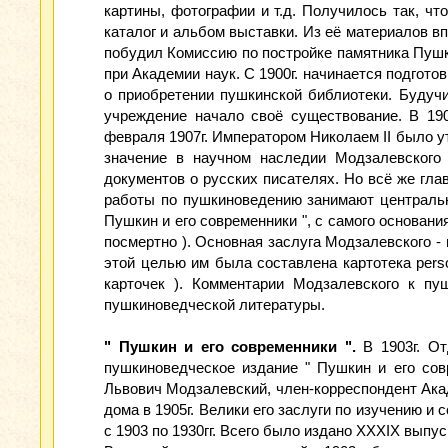
картины, фотографии и т.д. Получилось так, ч
каталог и альбом выставки. Из её материалов 
побудил Комиссию по постройке памятника Пушки
при Академии наук. С 1900г. начинается подгот
о приобретении пушкинской библиотеки. Будучи
учреждение начало своё существование. В 19
февраля 1907г. Императором Николаем II было 
значение в научном наследии Модзалевского
документов о русских писателях. Но всё же гла
работы по пушкиноведению занимают центральн
Пушкин и его современники ", с самого основани
посмертно ). Основная заслуга Модзалевского 
этой целью им была составлена картотека perso
карточек ). Комментарии Модзалевского к п
пушкиноведческой литературы.
" Пушкин и его современники ".
В 1903г. От
пушкиноведческое издание " Пушкин и его сов
Львович Модзалевский, член-корреспондент Ака
дома в 1905г. Велики его заслуги по изучению и
с 1903 по 1930гг. Всего было издано XXXIX выпу