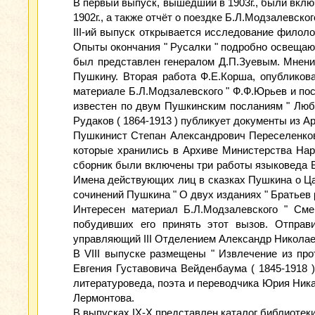
В первый выпуск, вышедший в 1903г., были вклю
1902г., а также отчёт о поездке Б.Л.Модзалевско
III-ий выпуск открывается исследование филоло
Опыты окончания " Русалки " подробно освещаю
был представлен генералом Д.П.Зуевым. Мнения
Пушкину. Вторая работа Ф.Е.Корша, опубликов
материале Б.Л.Модзалевского " Ф.Ф.Юрьев и пос
известен по двум Пушкинским посланиям " Любим
Рудаков ( 1864-1913 ) публикует документы из 
Пушкинист Степан Александрович Переселенков 
которые хранились в Архиве Министерства Наро
сборник были включены три работы языковеда Ва
Имена действующих лиц в сказках Пушкина о Цар
сочинений Пушкина " О двух изданиях " Братьев 
Интересен материал Б.Л.Модзалевского " Сме
побудивших его принять этот вызов. Отправ
управляющий III Отделением Александр Николае
В VIII выпуске размещены " Извлечение из про
Евгения Густавовича Вейденбаума ( 1845-1918 
литературоведа, поэта и переводчика Юрия Ника
Лермонтова.
В выпусках IX-X представлен каталог библиотек