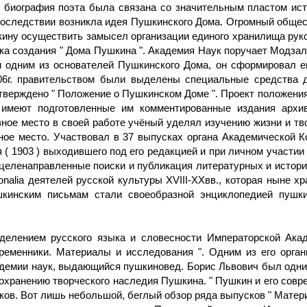
то биография поэта была связана со значительным пластом и
впоследствии возникла идея Пушкинского Дома. Огромный общ
ну осуществить замысел организации единого хранилища рукоп
овка создания " Дома Пушкина ". Академия Наук поручает Модза
 одним из основателей Пушкинского Дома, он сформировал ег
06г. правительством были выделены специальные средства д
утверждено " Положение о Пушкинском Доме ". Проект положен
 имеют подготовленные им комментированные издания архи
вное место в своей работе учёный уделял изучению жизни и тв
ое место. Участвовал в 37 выпусках органа Академической Ко
я ( 1903 ) выходившего под его редакцией и при личном участии
- целенаправленные поиски и публикация литературных и истор
nalia деятелей русской культуры XVIII-XXвв., которая ныне х
ушкинским письмам стали своеобразной энциклопедией пушк
делением русского языка и словесности Императорской Ака
ременники. Материалы и исследования ". Одним из его орга
демии наук, выдающийся пушкиновед. Борис Львович был одни
 сохранению творческого наследия Пушкина. " Пушкин и его со
сков. Вот лишь небольшой, беглый обзор ряда выпусков " Материа