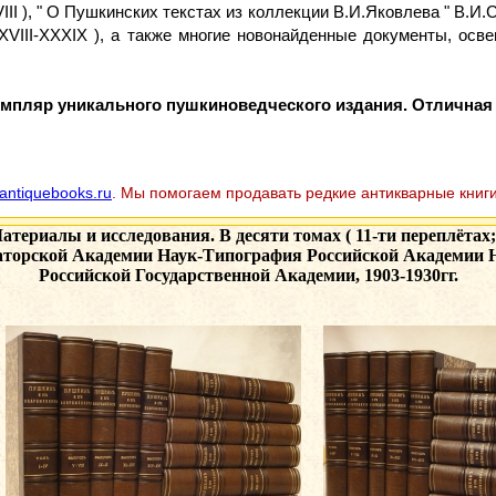
II ), " О Пушкинских текстах из коллекции В.И.Яковлева " В.И.Ср
XXVIII-XXXIX ), а также многие новонайденные документы, ос
мпляр уникального пушкиноведческого издания. Отличная 
antiquebooks.ru
. Мы помогаем продавать редкие антикварные книги
териалы и исследования. В десяти томах ( 11-ти переплётах
аторской Академии Наук-Типография Российской Академии
Российской Государственной Академии, 1903-1930гг.