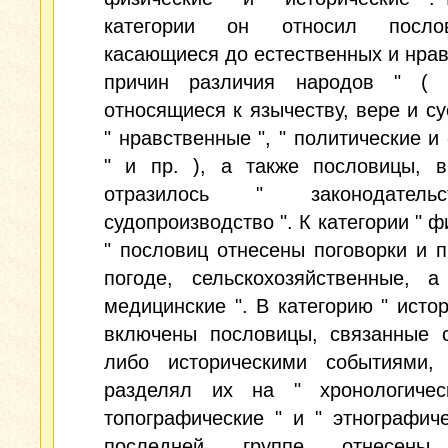
категории он относил посло
касающиеся до естественных и нра
причин различия народов " ( 
относящиеся к язычеству, вере и су
" нравственные ", " политические и
" и пр. ), а также пословицы, в
отразилось " законодател
судопроизводство ". К категории " ф
" пословиц отнесены поговорки и 
погоде, сельскохозяйственные, а
медицинские ". В категорию " истор
включены пословицы, связанные с
либо историческими событиями,
разделял их на " хронологичес
топографические " и " этнографиче
последней группе отнесены