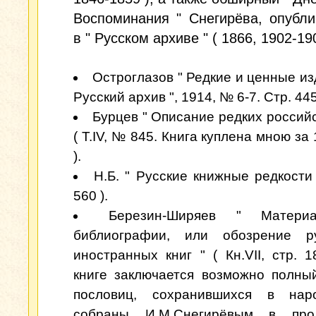
Воспоминания " Снегирёва, опубл
в " Русском архиве " ( 1866, 1902-190
Остроглазов " Редкие и ценные изд
Русский архив ", 1914, № 6-7. Стр. 445
Бурцев " Описание редких российс
( Т.IV, № 845. Книга куплена мною за
).
Н.Б. " Русские книжные редкости 
560 ).
Березин-Ширяев " Матери
библиографии, или обозрение р
иностранных книг " ( Кн.VII, стр. 1
книге заключается возможно полны
пословиц, сохранившихся в нар
собраны И.М.Снегирёвым в про