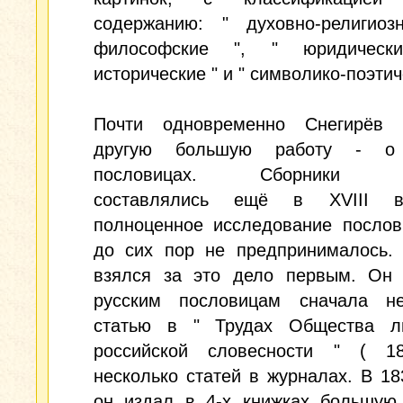
содержанию: " духовно-религиоз
философские ", " юридическ
исторические " и " символико-поэтич
Почти одновременно Снегирёв
другую большую работу - о 
пословицах. Сборники по
составлялись ещё в XVIII в
полноценное исследование послов
до сих пор не предпринималось. 
взялся за это дело первым. Он 
русским пословицам сначала н
статью в " Трудах Общества л
российской словесности " ( 
несколько статей в журналах. В 183
он издал в 4-х книжках большую 