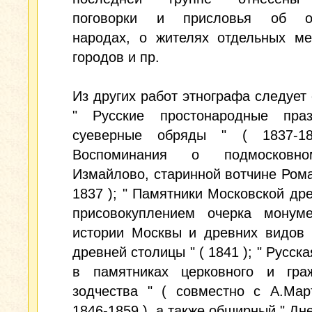
поговорки и присловья об от
народах, о жителях отдельных ме
городов и пр.
Из других работ этнографа следует 
" Русские простонародные пра
суеверные обряды " ( 1837-1
Воспоминания о подмосковн
Измайлово, старинной вотчине Рома
1837 ); " Памятники Московской дре
присовокуплением очерка монуме
истории Москвы и древних видов 
древней столицы " ( 1841 ); " Русск
в памятниках церковного и граж
зодчества " ( совместно с А.Мар
1846-1859 ), а также обширный " Дне