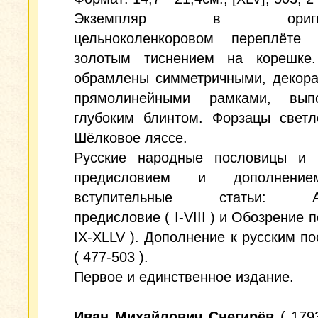
Экземпляр в оригина
цельноколенкоровом переплёте
золотым тиснением на корешке
обрамлены симметричными, декора
прямолинейными рамками, вып
глубоким блинтом. Форзацы светл
Шёлковое ляссе.
Русские народные пословицы и 
предисловием и дополнени
вступительные статьи: Ав
предисловие ( I-VIII ) и Обозрение 
IX-XLLV ). Дополнение к русским п
( 477-503 ).
Первое и единственное издание.
Иван Михайлович Снегирёв
( 1793