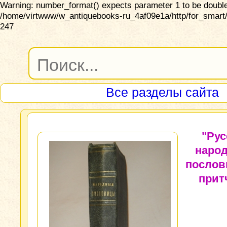
Warning: number_format() expects parameter 1 to be double,
/home/virtwww/w_antiquebooks-ru_4af09e1a/http/for_smart/
247
Все разделы сайта
"Рус
наро
послов
прит