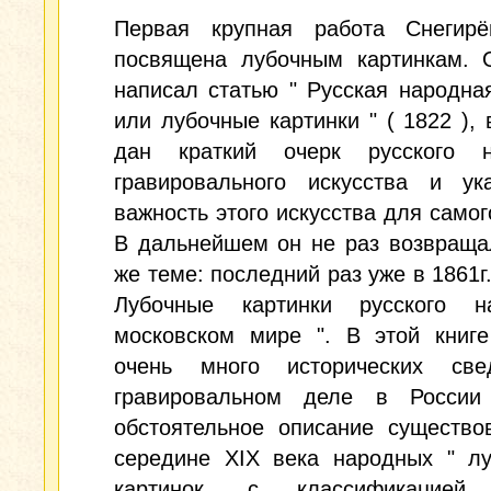
Первая крупная работа Снегир
посвящена лубочным картинкам. 
написал статью " Русская народна
или лубочные картинки " ( 1822 ), 
дан краткий очерк русского н
гравировального искусства и ук
важность этого искусства для самог
В дальнейшем он не раз возвраща
же теме: последний раз уже в 1861г.
Лубочные картинки русского 
московском мире ". В этой книге
очень много исторических св
гравировальном деле в Росси
обстоятельное описание существо
середине XIX века народных " лу
картинок, с классификацие