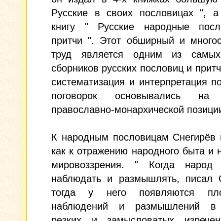
Русские в своих пословицах ", а
книгу " Русские народные пос
притчи ". Этот обширный и много
труд является одним из самы
сборников русских пословиц и притч
систематизация и интерпретация п
поговорок основывались на 
православно-монархической позици
К народным пословицам Снегирёв 
как к отражению народного быта и 
мировоззрения. " Когда народ 
наблюдать и размышлять, писал С
тогда у него появляются пл
наблюдений и размышлений в 
резких и замысловатых изречен