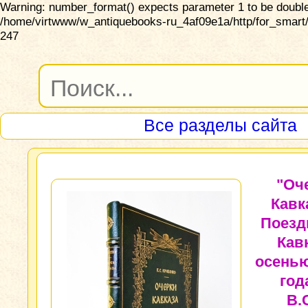
Warning: number_format() expects parameter 1 to be double,
/home/virtwww/w_antiquebooks-ru_4af09e1a/http/for_smart/
247
Все разделы сайта
"Оч
Кавк
Поезд
Кав
осенью
год
В.