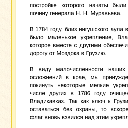
постройке которого начаты был
почину генерала Н. Н. Муравьева.
В 1784 году, близ ингушского аула 
было маленькое укрепление, Влад
которое вместе с другими обеспеч
дорогу от Моздока в Грузию.
В виду малочисленности наших
осложнений в крае, мы принужд
покинуть некоторые мелкие укреп
числе других в 1786 году очище
Владикавказ. Так как ключ к Груз
оставаться без охраны, то вскор
флаг вновь взвился над этим укреп