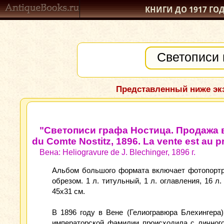
КНИГИ ДО 1917
ГО
Представленный ниже экз
"Светописи графа Ностица. Продажа в
du Comte Nostitz, 1896. La vente est au 
Вена: Heliogravure de J. Blechinger, 1896 г.
Альбом большого формата включает фотопортр
обрезом. 1 л. титульный, 1 л. оглавления, 16
45x31 см.
В 1896 году в Вене (Гелиогравюра Блехингера
императорской фамилии происходила с личного