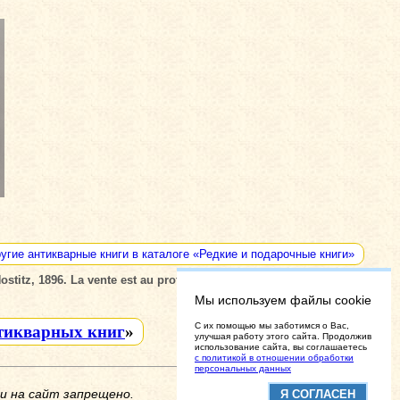
угие антикварные книги в каталоге «Редкие и подарочные книги»
, 1896. La vente est au profit de l’asile de Pannkowka au
Мы используем файлы cookie
C их помощью мы заботимся о Вас,
тикварных книг
»
улучшая работу этого сайта. Продолжив
использование сайта, вы соглашаетесь
с политикой в отношении обработки
персональных данных
и на сайт запрещено.
Я СОГЛАСЕН