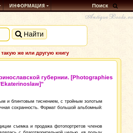
ИНФОРМАЦИЯ
Найти
 такую же или другую книгу
ринославской губернии. [Photographies
’Ekaterinoslaw]"
ым и блинтовым тиснением, с тройным золотым
личная сохранность. Формат большой альбомный:
диции съемка и продажа фотопортретов членов
лялась с благотворительной целью, «в пользу