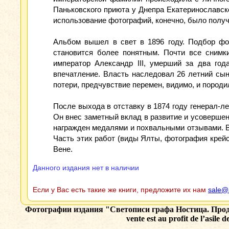
Паньковского приюта у Днепра Екатеринославск
использование фотографий, конечно, было получ
Альбом вышел в свет в 1896 году. Подбор фот
становится более понятным. Почти все снимк
император Александр III, умерший за два го
впечатление. Власть наследовал 26 летний сы
потери, предчувствие перемен, видимо, и породи
После выхода в отставку в 1874 году генерал-л
Он внес заметный вклад в развитие и усовершен
награжден медалями и похвальными отзывами. В
Часть этих работ (виды Ялты, фотография крей
Вене.
Данного издания нет в наличии
Если у Вас есть такие же книги, предложите их нам
sale@
Фотографии издания
"Светописи графа Ностица. Прода
vente est au profit de l’asil