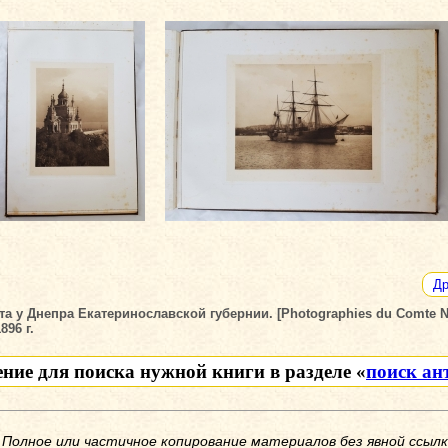
Др
 Днепра Екатеринославской губернии. [Photographies du Comte Nostitz
896 г.
ение для поиска нужной книги в разделе «
поиск ан
 Полное или частичное копирование материалов без явной ссылк