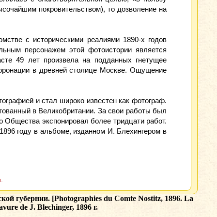
ысочайшим покровительством), то дозволение на
мстве с историческими реалиями 1890-х годов
альным персонажем этой фотоистории является
асте 49 лет произвела на подданных гнетущее
коронации в древней столице Москве. Ощущение
тографией и стал широко известен как фотограф.
нтованный в Великобритании. За свои работы был
о Общества экспонировал более тридцати работ.
896 году в альбоме, изданном И. Блехингером в
.
 губернии. [Photographies du Comte Nostitz, 1896. La
vure de J. Blechinger, 1896 г.