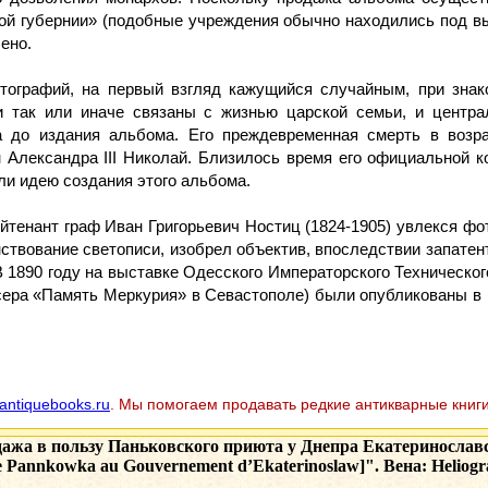
ой губернии» (подобные учреждения обычно находились под в
ено.
ографий, на первый взгляд кажущийся случайным, при знако
и так или иначе связаны с жизнью царской семьи, и центр
да до издания альбома. Его преждевременная смерть в возр
н Александра III Николай. Близилось время его официальной 
ли идею создания этого альбома.
ейтенант граф Иван Григорьевич Ностиц (1824-1905) увлекся фо
ствование светописи, изобрел объектив, впоследствии запате
 1890 году на выставке Одесского Императорского Техническог
сера «Память Меркурия» в Севастополе) были опубликованы в 1
antiquebooks.ru
. Мы помогаем продавать редкие антикварные книги
жа в пользу Паньковского приюта у Днепра Екатеринославской
e de Pannkowka au Gouvernement d’Ekaterinoslaw]". Вена: Heliogra