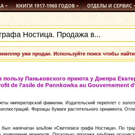
ДА
КНИГИ
1917-1960
ГОДОВ
ОТДЕЛЫ
И СЕРВИС
емпляр уже продан. Используйте поиск чтобы найти
 пользу Паньковского приюта у Днепра Екате
profit de l’asile de Pannkowka au Gouvernement d
еты императорской фамилии. Издательский переплет с золот
 л. иллюстраций. Форзацы бумаги растительного орнамента. От
) был напечатан альбом «Светописи графа Ностица». По тра
 дозволения монархов. Поскольку продажа альбома осуществ