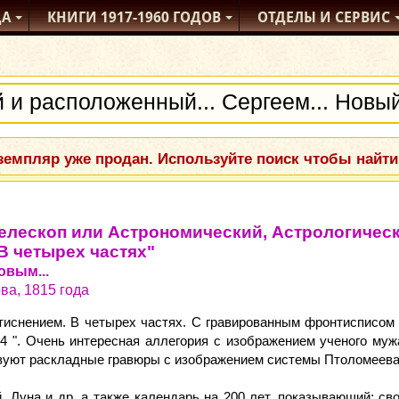
ДА
КНИГИ
1917-1960
ГОДОВ
ОТДЕЛЫ
И СЕРВИС
емпляр уже продан. Используйте поиск чтобы найти
лескоп или Астрономический, Астрологическ
 В четырех частях"
овым...
ва, 1815 года
тиснением. В четырех частях. С гравированным фронтисписом
.4 ". Очень интересная аллегория с изображением ученого му
твуют раскладные гравюры с изображением системы Птоломеева,
, Луна и др. а также календарь на 200 лет, показывающий: св