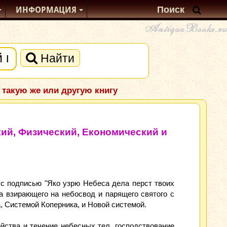
ИНФОРМАЦИЯ
Найти
 такую же или другую книгу
ий, Физический, Економический и
 с подписью "Яко узрю Небеса дела перст твоих
жа взирающего на небосвод и парящего святого с
 Системой Коперника, и Новой системой.
ойства и течение небесных тел, господствование