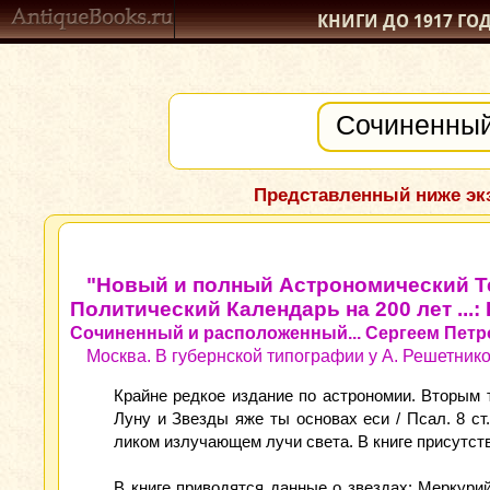
КНИГИ ДО 1917
ГО
Представленный ниже экз
"Новый и полный Астрономический Те
Политический Календарь на 200 лет ...:
Сочиненный и расположенный... Сергеем Петр
Москва. В губернской типографии у А. Решетнико
Крайне редкое издание по астрономии. Вторым 
Луну и Звезды яже ты основах еси / Псал. 8 ст
ликом излучающем лучи света. В книге присутс
В книге приводятся данные о звездах: Меркурий