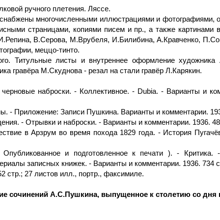
лковой ручного плетения. Ляссе.
и снабжены многочисленными иллюстрациями и фотографиями, о
писными страницами, копиями писем и пр., а также картинами
 И.Репина, В.Серова, М.Врубеля, И.Билибина, А.Кравченко, П.С
тографии, меццо-тинто.
ого. Титульные листы и внутреннее оформление художника
а гравёра М.Скуднова - резал на стали гравёр Л.Карякин.
ерновые наброски. - Коллективное. - Dubia. - Варианты и комм
ы. - Приложение: Записи Пушкина. Варианты и комментарии. 1936.
ния. - Отрывки и наброски. - Варианты и комментарии. 1936. 482
ствие в Арзрум во время похода 1829 года. - История Пугачёва
 Опубликованное и подготовленное к печати ). - Критика. 
ериалы записных книжек. - Варианты и комментарии. 1936. 734 ст
2 стр.; 27 листов илл., портр., факсимиле.
ие сочинений А.С.Пушкина, выпущенное к столетию со дня 