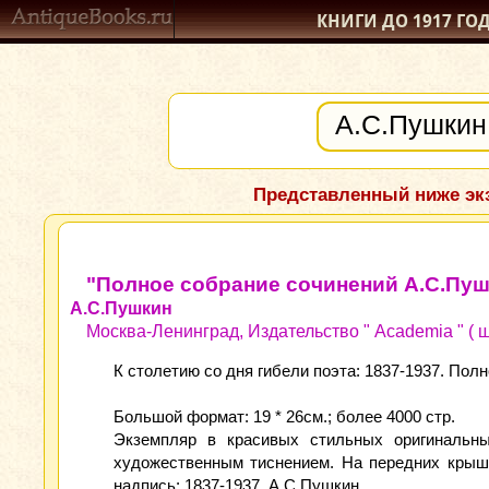
КНИГИ ДО 1917
ГО
Представленный ниже экз
"Полное собрание сочинений А.С.Пуш
А.С.Пушкин
Москва-Ленинград, Издательство " Academia " ( ш
К столетию со дня гибели поэта: 1837-1937. По
Большой формат: 19 * 26см.; более 4000 стр.
Экземпляр в красивых стильных оригинальн
художественным тиснением. На передних крыш
надпись: 1837-1937. А.С.Пушкин.