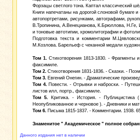
Форзацы светлого тона. Каптал классический шё
Книги напечатаны на дорогой слоновой бумаге 
автопортретами, рисунками, автографами, руко
В.Тропинина, А.Венецианова, К.Брюллова, Н.Ге,
и тоновые автотипии, хромолитографии и фотоли
Подготовка текста и комментарии М.Цявловск
М.Козлова. Барельеф с чеканной медали художник
Том 1.
Стихотворения 1813-1830. - Фрагменты и ч
факсимиле.
Том 2.
Стихотворения 1831-1836. - Сказки. - Поэм
Том 3.
Евгений Онегин. - Драматические произведе
Том 4.
Повести. - Отрывки и наброски. - Путеше
листов илл, портр., факсимиле.
Том 5.
Критика. - История. - Публицистика (
Неопубликованное и черновое ). - Дневники и мат
Том 6.
Письма 1815-1837. - Комментарии. 1938. 65
Знаменитое " Академическое " полное собран
Данного издания нет в наличии