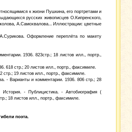
тносящимися к жизни Пушкина, его портретами и
 выдающихся русских живописцев О.Кипренского,
околова, А.Самохвалова... Иллюстрации: цветные
 А.Сурикова. Оформление переплёта по макету
ентарии. 1936. 823стр.; 18 листов илл., портр.,
 618 стр.; 20 листов илл., портр., факсимиле.
 стр.; 19 листов илл., портр., факсимиле.
. - Варианты и комментарии. 1936. 806 стр.; 28
- История. - Публицистика. - Автобиография (
р.; 18 листов илл., портр., факсимиле.
гибели поэта.