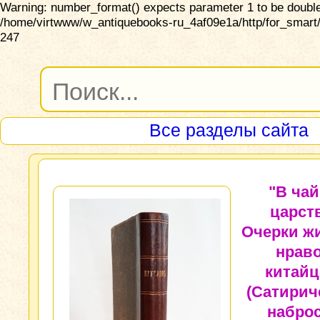
Warning: number_format() expects parameter 1 to be double,
/home/virtwww/w_antiquebooks-ru_4af09e1a/http/for_smart/
247
Все разделы сайта
"В ча
царст
Очерки ж
нрав
китайц
(Сатирич
набро