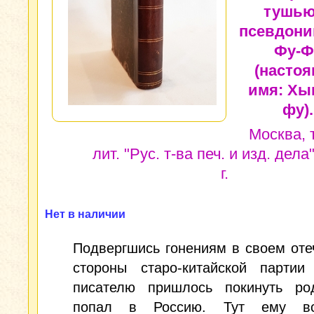
тушью
псевдони
Фу-Ф
(насто
имя: Хы
фу).
Москва, 
лит. "Рус. т-ва печ. и изд. дела
г.
Нет в наличии
Подвергшись гонениям в своем оте
стороны старо-китайской партии
писателю пришлось покинуть ро
попал в Россию. Тут ему вст