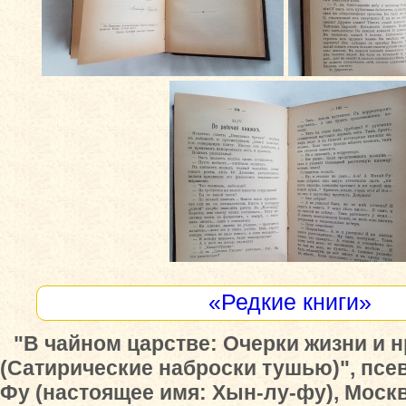
«Редкие книги»
"В чайном царстве: Очерки жизни и н
(Сатирические наброски тушью)", псе
Фу (настоящее имя: Хын-лу-фу), Москв